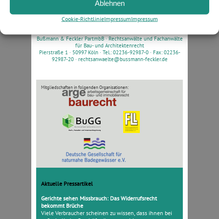
Ablehnen
Veröffentlichungen 2000
Veröffentlichungen 1998
Cookie-Richtlinie
Impressum
Impressum
Bußmann & Feckler PartmbB ·
Rechtsanwälte und Fachanwälte
für Bau- und Architektenrecht
Pierstraße 1 · 50997 Köln · Tel.: 02236-92987-0 · Fax: 02236-
92987-20 ·
rechtsanwaelte@bussmann-feckler.de
Mitgliedschaften in folgenden Organisationen:
Aktuelle Pressartikel
Gerichte sehen Missbrauch: Das Widerrufsrecht
bekommt Brüche
Viele Verbraucher scheinen zu wissen, dass ihnen bei