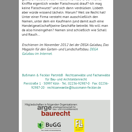
Kniffte eigentlich wieder Fleischwurst drauf?-Ich mag
keine Fleischwurst!“ und sich dann verdrücken. Lisbeth
aber würde wissend lächeln. Warum? Weil sie Recht hat!
Unter einer Firma versteht man ausschließlich den
Namen, unter dem ein Kaufmann (und damit auch eine
Handelgesellschaft)seine Geschäfte betreibt. Wo will man
da also hineingehen? Namen sind schließlich wie Schall
und Rauch…
Erschienen im November 2012 bei der DEGA Galabau, Das
Magazin für den Garten- und Landschaftsbau.
DEGA
Galabau im Internet.
Bußmann & Feckler PartmbB ·
Rechtsanwälte und Fachanwälte
für Bau- und Architektenrecht
Pierstraße 1 · 50997 Köln · Tel.: 02236-92987-0 · Fax: 02236-
92987-20 ·
rechtsanwaelte@bussmann-feckler.de
Mitgliedschaften in folgenden Organisationen: