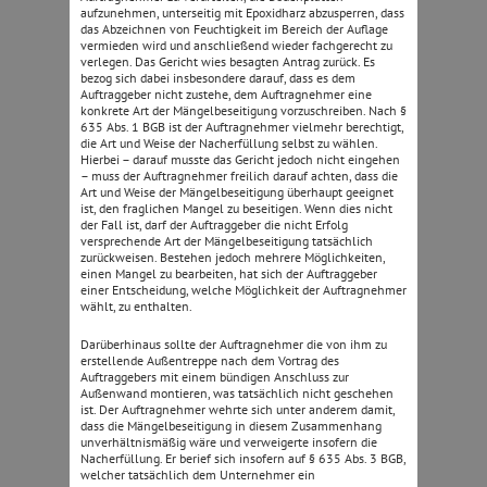
aufzunehmen, unterseitig mit Epoxidharz abzusperren, dass
das Abzeichnen von Feuchtigkeit im Bereich der Auflage
vermieden wird und anschließend wieder fachgerecht zu
verlegen. Das Gericht wies besagten Antrag zurück. Es
bezog sich dabei insbesondere darauf, dass es dem
Auftraggeber nicht zustehe, dem Auftragnehmer eine
konkrete Art der Mängelbeseitigung vorzuschreiben. Nach §
635 Abs. 1 BGB ist der Auftragnehmer vielmehr berechtigt,
die Art und Weise der Nacherfüllung selbst zu wählen.
Hierbei – darauf musste das Gericht jedoch nicht eingehen
– muss der Auftragnehmer freilich darauf achten, dass die
Art und Weise der Mängelbeseitigung überhaupt geeignet
ist, den fraglichen Mangel zu beseitigen. Wenn dies nicht
der Fall ist, darf der Auftraggeber die nicht Erfolg
versprechende Art der Mängelbeseitigung tatsächlich
zurückweisen. Bestehen jedoch mehrere Möglichkeiten,
einen Mangel zu bearbeiten, hat sich der Auftraggeber
einer Entscheidung, welche Möglichkeit der Auftragnehmer
wählt, zu enthalten.
Darüberhinaus sollte der Auftragnehmer die von ihm zu
erstellende Außentreppe nach dem Vortrag des
Auftraggebers mit einem bündigen Anschluss zur
Außenwand montieren, was tatsächlich nicht geschehen
ist. Der Auftragnehmer wehrte sich unter anderem damit,
dass die Mängelbeseitigung in diesem Zusammenhang
unverhältnismäßig wäre und verweigerte insofern die
Nacherfüllung. Er berief sich insofern auf § 635 Abs. 3 BGB,
welcher tatsächlich dem Unternehmer ein