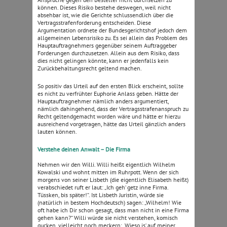
können. Dieses Risiko bestehe deswegen, weil nicht
absehbar ist, wie die Gerichte schlussendlich über die
Vertragsstrafenforderung entscheiden. Diese
Argumentation ordnete der Bundesgerichtshof jedoch dem
allgemeinen Lebensrisiko zu. Es sei allein das Problem des
Hauptauftragnehmers gegenüber seinem Auftraggeber
Forderungen durchzusetzen. Allein aus dem Risiko, dass
dies nicht gelingen könnte, kann er jedenfalls kein
Zurückbehaltungsrecht geltend machen.
So positiv das Urteil auf den ersten Blick erscheint, sollte
es nicht zu verfrühter Euphorie Anlass geben. Hätte der
Hauptauftragnehmer nämlich anders argumentiert,
nämlich dahingehend, dass der Vertragsstrafenanspruch zu
Recht geltendgemacht worden wäre und hätte er hierzu
ausreichend vorgetragen, hätte das Urteil gänzlich anders
lauten können.
Verstehe deinen Anwalt – Die Firma
Nehmen wir den Willi. Willi heißt eigentlich Wilhelm
Kowalski und wohnt mitten im Ruhrpott. Wenn der sich
morgens von seiner Lisbeth (die eigentlich Elisabeth heißt)
verabschiedet ruft er laut: „Ich geh‘ getz inne Firma.
Tüssken, bis später!“. Ist Lisbeth Juristin, würde sie
(natürlich in bestem Hochdeutsch) sagen: „Wilhelm! Wie
oft habe ich Dir schon gesagt, dass man nicht in eine Firma
gehen kann?“ Willi würde sie nicht verstehen, komisch
gucken, vielleicht noch meckern: „Wieso is‘ auf meiner