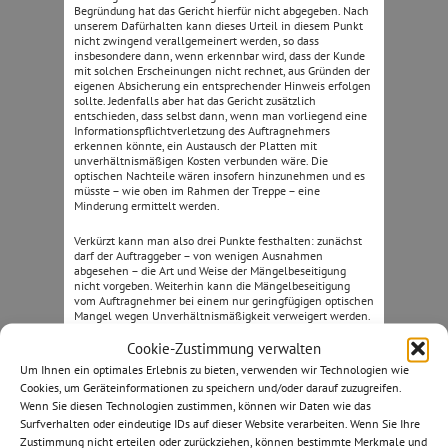
Begründung hat das Gericht hierfür nicht abgegeben. Nach
unserem Dafürhalten kann dieses Urteil in diesem Punkt
nicht zwingend verallgemeinert werden, so dass
insbesondere dann, wenn erkennbar wird, dass der Kunde
mit solchen Erscheinungen nicht rechnet, aus Gründen der
eigenen Absicherung ein entsprechender Hinweis erfolgen
sollte. Jedenfalls aber hat das Gericht zusätzlich
entschieden, dass selbst dann, wenn man vorliegend eine
Informationspflichtverletzung des Auftragnehmers
erkennen könnte, ein Austausch der Platten mit
unverhältnismäßigen Kosten verbunden wäre. Die
optischen Nachteile wären insofern hinzunehmen und es
müsste – wie oben im Rahmen der Treppe – eine
Minderung ermittelt werden.
Verkürzt kann man also drei Punkte festhalten: zunächst
darf der Auftraggeber – von wenigen Ausnahmen
abgesehen – die Art und Weise der Mängelbeseitigung
nicht vorgeben. Weiterhin kann die Mängelbeseitigung
vom Auftragnehmer bei einem nur geringfügigen optischen
Mangel wegen Unverhältnismäßigkeit verweigert werden.
Schließlich ist die unvermeidliche Bildung von Rostflecken
bei Natursteinplatten kein Mangel. Auf diesen Umstand
Cookie-Zustimmung verwalten
muss nach Ansicht des Gerichts im Regelfall nicht einmal
Um Ihnen ein optimales Erlebnis zu bieten, verwenden wir Technologien wie
gesondert hingewiesen werden.
Cookies, um Geräteinformationen zu speichern und/oder darauf zuzugreifen.
Wenn Sie diesen Technologien zustimmen, können wir Daten wie das
Die Weiterleitung der Vertragsstrafe
Surfverhalten oder eindeutige IDs auf dieser Website verarbeiten. Wenn Sie Ihre
Zustimmung nicht erteilen oder zurückziehen, können bestimmte Merkmale und
Stellen wir uns folgende Situation vor: Ein