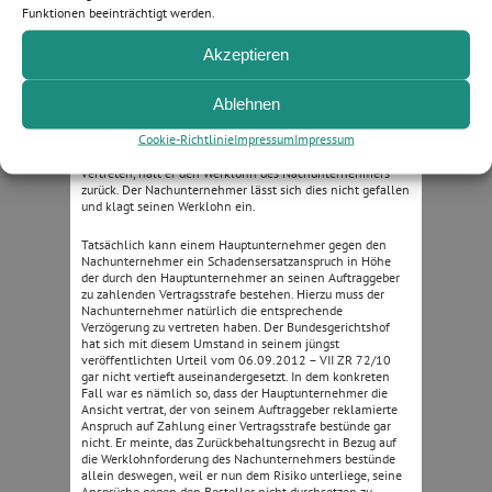
Nachunternehmer wird für einen Hauptunternehmer tätig.
Funktionen beeinträchtigt werden.
Er wird vertraglich an eine Fertigstellungsfrist gebunden.
Dieselbe Fertigstellungsfrist wurde dem
Akzeptieren
Hauptunternehmer durch seinen Auftraggeber auferlegt.
Tatsächlich wird das Bauvorhaben erst zu einem späteren
Zeitpunkt fertig. Nun wird der Hauptunternehmer von
Ablehnen
seinem Auftraggeber auf eine den Werklohnanspruch des
Nachunternehmers übersteigende Vertragsstrafe in
Cookie-Richtlinie
Impressum
Impressum
Anspruch genommen. Da der Hauptunternehmer meint, der
Nachunternehmer habe die aufgetretene Verzögerung zu
vertreten, hält er den Werklohn des Nachunternehmers
zurück. Der Nachunternehmer lässt sich dies nicht gefallen
und klagt seinen Werklohn ein.
Tatsächlich kann einem Hauptunternehmer gegen den
Nachunternehmer ein Schadensersatzanspruch in Höhe
der durch den Hauptunternehmer an seinen Auftraggeber
zu zahlenden Vertragsstrafe bestehen. Hierzu muss der
Nachunternehmer natürlich die entsprechende
Verzögerung zu vertreten haben. Der Bundesgerichtshof
hat sich mit diesem Umstand in seinem jüngst
veröffentlichten Urteil vom 06.09.2012 – VII ZR 72/10
gar nicht vertieft auseinandergesetzt. In dem konkreten
Fall war es nämlich so, dass der Hauptunternehmer die
Ansicht vertrat, der von seinem Auftraggeber reklamierte
Anspruch auf Zahlung einer Vertragsstrafe bestünde gar
nicht. Er meinte, das Zurückbehaltungsrecht in Bezug auf
die Werklohnforderung des Nachunternehmers bestünde
allein deswegen, weil er nun dem Risiko unterliege, seine
Ansprüche gegen den Besteller nicht durchsetzen zu