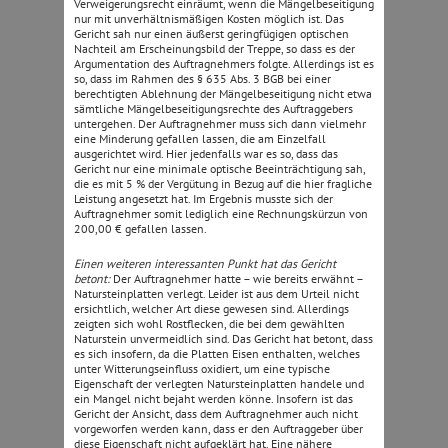
Verweigerungsrecht einräumt, wenn die Mängelbeseitigung
nur mit unverhältnismäßigen Kosten möglich ist. Das
Gericht sah nur einen äußerst geringfügigen optischen
Nachteil am Erscheinungsbild der Treppe, so dass es der
Argumentation des Auftragnehmers folgte. Allerdings ist es
so, dass im Rahmen des § 635 Abs. 3 BGB bei einer
berechtigten Ablehnung der Mängelbeseitigung nicht etwa
sämtliche Mängelbeseitigungsrechte des Auftraggebers
untergehen. Der Auftragnehmer muss sich dann vielmehr
eine Minderung gefallen lassen, die am Einzelfall
ausgerichtet wird. Hier jedenfalls war es so, dass das
Gericht nur eine minimale optische Beeinträchtigung sah,
die es mit 5 % der Vergütung in Bezug auf die hier fragliche
Leistung angesetzt hat. Im Ergebnis musste sich der
Auftragnehmer somit lediglich eine Rechnungskürzun von
200,00 € gefallen lassen.
Einen weiteren interessanten Punkt hat das Gericht
betont:
Der Auftragnehmer hatte – wie bereits erwähnt –
Natursteinplatten verlegt. Leider ist aus dem Urteil nicht
ersichtlich, welcher Art diese gewesen sind. Allerdings
zeigten sich wohl Rostflecken, die bei dem gewählten
Naturstein unvermeidlich sind. Das Gericht hat betont, dass
es sich insofern, da die Platten Eisen enthalten, welches
unter Witterungseinfluss oxidiert, um eine typische
Eigenschaft der verlegten Natursteinplatten handele und
ein Mangel nicht bejaht werden könne. Insofern ist das
Gericht der Ansicht, dass dem Auftragnehmer auch nicht
vorgeworfen werden kann, dass er den Auftraggeber über
diese Eigenschaft nicht aufgeklärt hat. Eine nähere