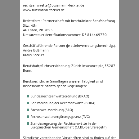
rechtsanwaelte@bussmann-feckler.de
www.bussmann-feckler.de
Rechtsform: Partnerschaft mit beschränkter Berufshaftung
Sitz: Köln
AG Essen, PR 3095
Umsatzsteueridentifikationsnummer: DE 814469770
Geschäftsführende Partner (je alleinvertretungsberechtigt):
André Bußmann
Klaus Feckler
Berufshaftpflichtversicherung: Zürich Insurance plc, 53287
Bonn.
Berufsrechtliche Grundlagen unserer Tätigkeit sind
insbesondere nachfolgende Regelungen:
Bundesrechtsanwaltsordnung (BRAO)
Berufsordnung der Rechtsanwälte (BORA)
Fachanwaltsordnung (FAO)
Rechtsanwaltsvergütungsgesetz (RVG)
Standesregelung der Rechtsanwälte in der
Europäischen Gemeinschaft (CCBE-Berufsregeln)
Sämtliche vorstehenden Vorschriften sind zu finden auf der