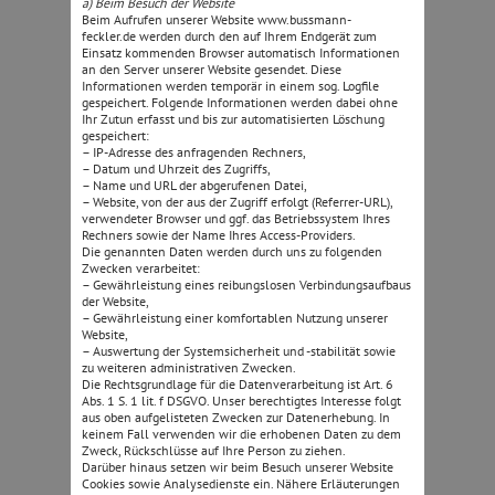
a) Beim Besuch der Website
Beim Aufrufen unserer Website www.bussmann-
feckler.de werden durch den auf Ihrem Endgerät zum
Einsatz kommenden Browser automatisch Informationen
an den Server unserer Website gesendet. Diese
Informationen werden temporär in einem sog. Logfile
gespeichert. Folgende Informationen werden dabei ohne
Ihr Zutun erfasst und bis zur automatisierten Löschung
gespeichert:
– IP-Adresse des anfragenden Rechners,
– Datum und Uhrzeit des Zugriffs,
– Name und URL der abgerufenen Datei,
– Website, von der aus der Zugriff erfolgt (Referrer-URL),
verwendeter Browser und ggf. das Betriebssystem Ihres
Rechners sowie der Name Ihres Access-Providers.
Die genannten Daten werden durch uns zu folgenden
Zwecken verarbeitet:
– Gewährleistung eines reibungslosen Verbindungsaufbaus
der Website,
– Gewährleistung einer komfortablen Nutzung unserer
Website,
– Auswertung der Systemsicherheit und -stabilität sowie
zu weiteren administrativen Zwecken.
Die Rechtsgrundlage für die Datenverarbeitung ist Art. 6
Abs. 1 S. 1 lit. f DSGVO. Unser berechtigtes Interesse folgt
aus oben aufgelisteten Zwecken zur Datenerhebung. In
keinem Fall verwenden wir die erhobenen Daten zu dem
Zweck, Rückschlüsse auf Ihre Person zu ziehen.
Darüber hinaus setzen wir beim Besuch unserer Website
Cookies sowie Analysedienste ein. Nähere Erläuterungen