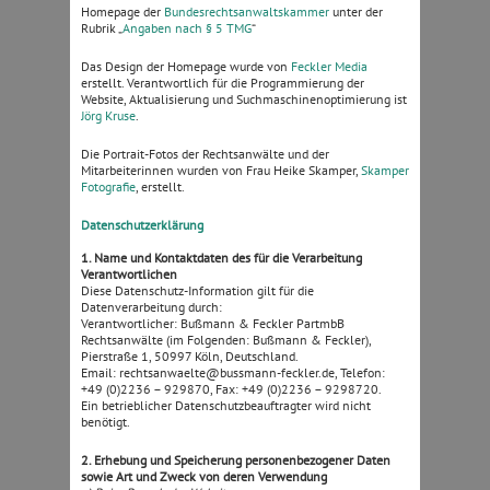
Homepage der
Bundesrechtsanwaltskammer
unter der
Rubrik „
Angaben nach § 5 TMG
“
Das Design der Homepage wurde von
Feckler Media
erstellt. Verantwortlich für die Programmierung der
Website, Aktualisierung und Suchmaschinenoptimierung ist
Jörg Kruse
.
Die Portrait-Fotos der Rechtsanwälte und der
Mitarbeiterinnen wurden von Frau Heike Skamper,
Skamper
Fotografie
, erstellt.
Datenschutzerklärung
1. Name und Kontaktdaten des für die Verarbeitung
Verantwortlichen
Diese Datenschutz-Information gilt für die
Datenverarbeitung durch:
Verantwortlicher: Bußmann & Feckler PartmbB
Rechtsanwälte (im Folgenden: Bußmann & Feckler),
Pierstraße 1, 50997 Köln, Deutschland.
Email: rechtsanwaelte@bussmann-feckler.de, Telefon:
+49 (0)2236 – 929870, Fax: +49 (0)2236 – 9298720.
Ein betrieblicher Datenschutzbeauftragter wird nicht
benötigt.
2. Erhebung und Speicherung personenbezogener Daten
sowie Art und Zweck von deren Verwendung