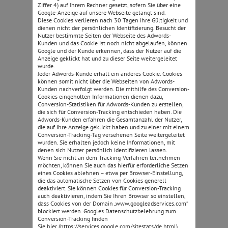
Ziffer 4) auf Ihrem Rechner gesetzt, sofern Sie über eine
Google-Anzeige auf unsere Webseite gelangt sind.
Diese Cookies verlieren nach 30 Tagen ihre Gültigkeit und
dienen nicht der persönlichen Identifizierung. Besucht der
Nutzer bestimmte Seiten der Webseite des Adwords-
Kunden und das Cookie ist noch nicht abgelaufen, können
Google und der Kunde erkennen, dass der Nutzer auf die
Anzeige geklickt hat und zu dieser Seite weitergeleitet
wurde.
Jeder Adwords-Kunde erhält ein anderes Cookie. Cookies
können somit nicht über die Webseiten von Adwords-
Kunden nachverfolgt werden. Die mithilfe des Conversion-
Cookies eingeholten Informationen dienen dazu,
Conversion-Statistiken für Adwords-Kunden zu erstellen,
die sich für Conversion-Tracking entschieden haben. Die
Adwords-Kunden erfahren die Gesamtanzahl der Nutzer,
die auf ihre Anzeige geklickt haben und zu einer mit einem
Conversion-Tracking-Tag versehenen Seite weitergeleitet
wurden. Sie erhalten jedoch keine Informationen, mit
denen sich Nutzer persönlich identifizieren lassen.
Wenn Sie nicht an dem Tracking-Verfahren teilnehmen
möchten, können Sie auch das hierfür erforderliche Setzen
eines Cookies ablehnen – etwa per Browser-Einstellung,
die das automatische Setzen von Cookies generell
deaktiviert. Sie können Cookies für Conversion-Tracking
auch deaktivieren, indem Sie Ihren Browser so einstellen,
dass Cookies von der Domain „www.googleadservices.com“
blockiert werden. Googles Datenschutzbelehrung zum
Conversion-Tracking finden
Sie hier (https://services.google.com/sitestats/de.html).