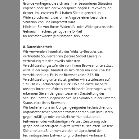
Gründe vorliegen, die sich aus Ihrer besonderen Situation
ergeben oder sich der Widerspruch gegen Direktwerbung
richtet. Im letzteren Fall haben Sie ein generelles
Widerspruchsrecht, das ohne Angabe einer besonderen
Situation von uns umgesetzt wird.
Möchten Sie von Ihrem Widerrufs- oder Widerspruchsrecht
Gebrauch machen, genügt eine E-Mail
an rechtsanwaelte@bussmann-feckler.de.
8. Datensicherheit
Wir verwenden innerhalb des Website-Besuchs das
verbreitete SSL-Verfahren (Secure Socket Layer) in
Verbindung mit der jeweils höchsten
Verschlüsselungsstufe, die von Ihrem Browser unterstützt
wird. In der Regel handelt es sich dabei um eine 256 Bit
Verschlüsselung. Falls Ihr Browser keine 256-Bit
Verschlüsselung unterstützt, greifen wir stattdessen auf
128-Bit v3 Technologie zurück. Ob eine einzelne Seite
unseres Internetauftrittes verschlüsselt übertragen wird,
erkennen Sie an der geschlossenen Darstellung des
Schüssel- beziehungsweise Schloss-Symbols in der unteren
Statusleiste Ihres Browsers.
Wir bedienen uns im Übrigen geeigneter technischer und
organisatorischer Sicherheitsmaßnahmen, um Ihre Daten
gegen zufällige oder vorsätzliche Manipulationen,
teilweisen oder vollständigen Verlust, Zerstörung oder
gegen den unbefugten Zugriff Dritter zu schützen. Unsere
Sicherheitsmaßnahmen werden entsprechend der
technologischen Entwicklung fortlaufend verbessert.