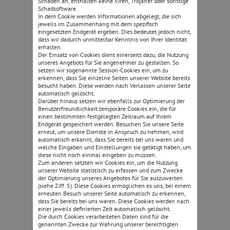
Schaden an, enthalten keine Viren, Trojaner oder sonstige
Schadsoftware.
In dem Cookie werden Informationen abgelegt, die sich
jeweils im Zusammenhang mit dem spezifisch
eingesetzten Endgerät ergeben. Dies bedeutet jedoch nicht,
dass wir dadurch unmittelbar Kenntnis von Ihrer Identität
erhalten.
Der Einsatz von Cookies dient einerseits dazu, die Nutzung
unseres Angebots für Sie angenehmer zu gestalten. So
setzen wir sogenannte Session-Cookies ein, um zu
erkennen, dass Sie einzelne Seiten unserer Website bereits
besucht haben. Diese werden nach Verlassen unserer Seite
automatisch gelöscht.
Darüber hinaus setzen wir ebenfalls zur Optimierung der
Benutzerfreundlichkeit temporäre Cookies ein, die für
einen bestimmten festgelegten Zeitraum auf Ihrem
Endgerät gespeichert werden. Besuchen Sie unsere Seite
erneut, um unsere Dienste in Anspruch zu nehmen, wird
automatisch erkannt, dass Sie bereits bei uns waren und
welche Eingaben und Einstellungen sie getätigt haben, um
diese nicht noch einmal eingeben zu müssen.
Zum anderen setzten wir Cookies ein, um die Nutzung
unserer Website statistisch zu erfassen und zum Zwecke
der Optimierung unseres Angebotes für Sie auszuwerten
(siehe Ziff. 5). Diese Cookies ermöglichen es uns, bei einem
erneuten Besuch unserer Seite automatisch zu erkennen,
dass Sie bereits bei uns waren. Diese Cookies werden nach
einer jeweils definierten Zeit automatisch gelöscht.
Die durch Cookies verarbeiteten Daten sind für die
genannten Zwecke zur Wahrung unserer berechtigten