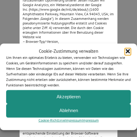
fortlaufenden Optimierung unserer Seiten nutzen wir
Google Analytics, ein Webanalysedienst der Google
Inc. (https://www.google.de/intl/de/about/) (1600
Amphitheatre Parkway, Mountain View, CA 94043, USA; im
Folgenden „Google“). In diesem Zusammenhang werden
pseudonymisierte Nutzungsprofile erstellt und Cookies
(siehe unter Ziff. 4) verwendet. Die durch den Cookie
erzeugten Informationen über Ihre Benutzung dieser
Website wie
– Browser-Typ/-Version,
– verwendetes Betriebssystem,
Cookie-Zustimmung verwalten
– Referrer-URL (die zuvor besuchte Seite),
– Hostname des zugreifenden Rechners (IP-Adresse),
Um Ihnen ein optimales Erlebnis zu bieten, verwenden wir Technologien wie
– Uhrzeit der Serveranfrage,
Cookies, um Geräteinformationen zu speichern und/oder darauf zuzugreifen.
werden an einen Server von Google in den USA übertragen
Wenn Sie diesen Technologien zustimmen, können wir Daten wie das
und dort gespeichert. Die Informationen werden
verwendet, um die Nutzung der Website auszuwerten, um
Surfverhalten oder eindeutige IDs auf dieser Website verarbeiten. Wenn Sie Ihre
Reports über die Websiteaktivitäten zusammenzustellen
Zustimmung nicht erteilen oder zurückziehen, können bestimmte Merkmale und
und um weitere mit der Websitenutzung und der
Funktionen beeinträchtigt werden.
Internetnutzung verbundene Dienstleistungen zu Zwecken
der Marktforschung und bedarfsgerechten Gestaltung
Akzeptieren
dieser Internetseiten zu erbringen. Auch werden diese
Informationen gegebenenfalls an Dritte übertragen, sofern
dies gesetzlich vorgeschrieben ist oder soweit Dritte diese
Ablehnen
Daten im Auftrag verarbeiten. Es wird in keinem Fall Ihre
IP-Adresse mit anderen Daten von Google
zusammengeführt. Die IP-Adressen werden anonymisiert,
Cookie-Richtlinie
Impressum
Impressum
so dass eine Zuordnung nicht möglich ist (IP-Masking).
Sie können die Installation der Cookies durch eine
entsprechende Einstellung der Browser-Software