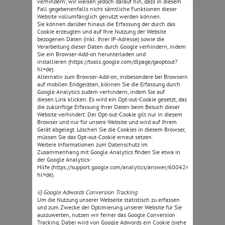
verhindern; wir weisen jedoch darauf hin, dass in diesem
Fall gegebenenfalls nicht sämtliche Funktionen dieser
Website vollumfänglich genutzt werden können.
Sie können darüber hinaus die Erfassung der durch das
Cookie erzeugten und auf Ihre Nutzung der Website
bezogenen Daten (inkl. Ihrer IP-Adresse) sowie die
Verarbeitung dieser Daten durch Google verhindern, indem
Sie ein Browser-Add-on herunterladen und
installieren (https://tools.google.com/dlpage/gaoptout?
hl=de).
Alternativ zum Browser-Add-on, insbesondere bei Browsern
auf mobilen Endgeräten, können Sie die Erfassung durch
Google Analytics zudem verhindern, indem Sie auf
diesen Link klicken. Es wird ein Opt-out-Cookie gesetzt, das
die zukünftige Erfassung Ihrer Daten beim Besuch dieser
Website verhindert. Der Opt-out-Cookie gilt nur in diesem
Browser und nur für unsere Website und wird auf Ihrem
Gerät abgelegt. Löschen Sie die Cookies in diesem Browser,
müssen Sie das Opt-out-Cookie erneut setzen.
Weitere Informationen zum Datenschutz im
Zusammenhang mit Google Analytics finden Sie etwa in
der Google Analytics-
Hilfe (https://support.google.com/analytics/answer/6004245?
hl=de).
ii) Google Adwords Conversion Tracking
Um die Nutzung unserer Webseite statistisch zu erfassen
und zum Zwecke der Optimierung unserer Website für Sie
auszuwerten, nutzen wir ferner das Google Conversion
Tracking. Dabei wird von Google Adwords ein Cookie (siehe