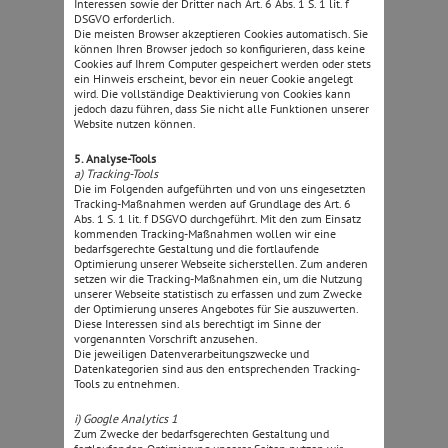
Interessen sowie der Dritter nach Art. 6 Abs. 1 S. 1 lit. f
DSGVO erforderlich.
Die meisten Browser akzeptieren Cookies automatisch. Sie
können Ihren Browser jedoch so konfigurieren, dass keine
Cookies auf Ihrem Computer gespeichert werden oder stets
ein Hinweis erscheint, bevor ein neuer Cookie angelegt
wird. Die vollständige Deaktivierung von Cookies kann
jedoch dazu führen, dass Sie nicht alle Funktionen unserer
Website nutzen können.
5. Analyse-Tools
a) Tracking-Tools
Die im Folgenden aufgeführten und von uns eingesetzten
Tracking-Maßnahmen werden auf Grundlage des Art. 6
Abs. 1 S. 1 lit. f DSGVO durchgeführt. Mit den zum Einsatz
kommenden Tracking-Maßnahmen wollen wir eine
bedarfsgerechte Gestaltung und die fortlaufende
Optimierung unserer Webseite sicherstellen. Zum anderen
setzen wir die Tracking-Maßnahmen ein, um die Nutzung
unserer Webseite statistisch zu erfassen und zum Zwecke
der Optimierung unseres Angebotes für Sie auszuwerten.
Diese Interessen sind als berechtigt im Sinne der
vorgenannten Vorschrift anzusehen.
Die jeweiligen Datenverarbeitungszwecke und
Datenkategorien sind aus den entsprechenden Tracking-
Tools zu entnehmen.
i) Google Analytics 1
Zum Zwecke der bedarfsgerechten Gestaltung und