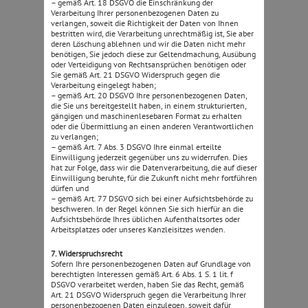
– gemäß Art. 18 DSGVO die Einschränkung der
Verarbeitung Ihrer personenbezogenen Daten zu
verlangen, soweit die Richtigkeit der Daten von Ihnen
bestritten wird, die Verarbeitung unrechtmäßig ist, Sie aber
deren Löschung ablehnen und wir die Daten nicht mehr
benötigen, Sie jedoch diese zur Geltendmachung, Ausübung
oder Verteidigung von Rechtsansprüchen benötigen oder
Sie gemäß Art. 21 DSGVO Widerspruch gegen die
Verarbeitung eingelegt haben;
– gemäß Art. 20 DSGVO Ihre personenbezogenen Daten,
die Sie uns bereitgestellt haben, in einem strukturierten,
gängigen und maschinenlesebaren Format zu erhalten
oder die Übermittlung an einen anderen Verantwortlichen
zu verlangen;
– gemäß Art. 7 Abs. 3 DSGVO Ihre einmal erteilte
Einwilligung jederzeit gegenüber uns zu widerrufen. Dies
hat zur Folge, dass wir die Datenverarbeitung, die auf dieser
Einwilligung beruhte, für die Zukunft nicht mehr fortführen
dürfen und
– gemäß Art. 77 DSGVO sich bei einer Aufsichtsbehörde zu
beschweren. In der Regel können Sie sich hierfür an die
Aufsichtsbehörde Ihres üblichen Aufenthaltsortes oder
Arbeitsplatzes oder unseres Kanzleisitzes wenden.
7. Widerspruchsrecht
Sofern Ihre personenbezogenen Daten auf Grundlage von
berechtigten Interessen gemäß Art. 6 Abs. 1 S. 1 lit. f
DSGVO verarbeitet werden, haben Sie das Recht, gemäß
Art. 21 DSGVO Widerspruch gegen die Verarbeitung Ihrer
personenbezogenen Daten einzulegen, soweit dafür