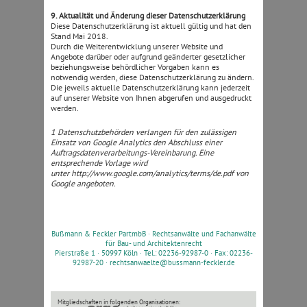
9. Aktualität und Änderung dieser Datenschutzerklärung
Diese Datenschutzerklärung ist aktuell gültig und hat den
Stand Mai 2018.
Durch die Weiterentwicklung unserer Website und
Angebote darüber oder aufgrund geänderter gesetzlicher
beziehungsweise behördlicher Vorgaben kann es
notwendig werden, diese Datenschutzerklärung zu ändern.
Die jeweils aktuelle Datenschutzerklärung kann jederzeit
auf unserer Website von Ihnen abgerufen und ausgedruckt
werden.
1 Datenschutzbehörden verlangen für den zulässigen
Einsatz von Google Analytics den Abschluss einer
Auftragsdatenverarbeitungs-Vereinbarung. Eine
entsprechende Vorlage wird
unter http://www.google.com/analytics/terms/de.pdf von
Google angeboten.
Bußmann & Feckler PartmbB ·
Rechtsanwälte und Fachanwälte
für Bau- und Architektenrecht
Pierstraße 1 · 50997 Köln · Tel.: 02236-92987-0 · Fax: 02236-
92987-20 ·
rechtsanwaelte@bussmann-feckler.de
Mitgliedschaften in folgenden Organisationen: