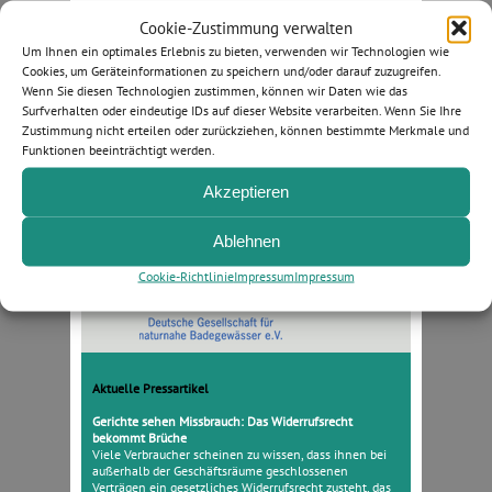
Cookie-Zustimmung verwalten
Um Ihnen ein optimales Erlebnis zu bieten, verwenden wir Technologien wie
Bußmann & Feckler PartmbB ·
Rechtsanwälte und Fachanwälte
Cookies, um Geräteinformationen zu speichern und/oder darauf zuzugreifen.
für Bau- und Architektenrecht
Wenn Sie diesen Technologien zustimmen, können wir Daten wie das
Pierstraße 1 · 50997 Köln · Tel.: 02236-92987-0 · Fax: 02236-
Surfverhalten oder eindeutige IDs auf dieser Website verarbeiten. Wenn Sie Ihre
92987-20 ·
rechtsanwaelte@bussmann-feckler.de
Zustimmung nicht erteilen oder zurückziehen, können bestimmte Merkmale und
Funktionen beeinträchtigt werden.
Mitgliedschaften in folgenden Organisationen:
Akzeptieren
Ablehnen
Cookie-Richtlinie
Impressum
Impressum
Aktuelle Pressartikel
Gerichte sehen Missbrauch: Das Widerrufsrecht
bekommt Brüche
Viele Verbraucher scheinen zu wissen, dass ihnen bei
außerhalb der Geschäftsräume geschlossenen
Verträgen ein gesetzliches Widerrufsrecht zusteht, das