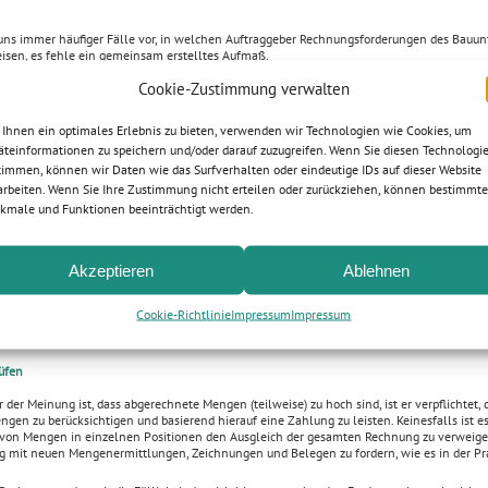
en uns immer häufiger Fälle vor, in welchen Auftraggeber Rechnungsforderungen des Bauu
sen, es fehle ein gemeinsam erstelltes Aufmaß.
Cookie-Zustimmung verwalten
agnehmer mit der Schlussrechnung vorgelegten Unterlagen (Mengenermittlung, u.U. Pl
 nicht nachvollzogen werden. Es läge ein Verstoß gegen § 14 Abs. 1 und 2 VOB/B vor. M
gesamte Rechnung, jedenfalls aber die betreffende Abrechnungsposition komplett gekürzt
Ihnen ein optimales Erlebnis zu bieten, verwenden wir Technologien wie Cookies, um
äteinformationen zu speichern und/oder darauf zuzugreifen. Wenn Sie diesen Technologi
n sind diese gerade von qualifizierten Bauherren oder deren Architekten erhobenen Ei
timmen, können wir Daten wie das Surfverhalten oder eindeutige IDs auf dieser Website
flichtung zur Vorlage der in § 14 Abs. 1 Satz 2 VOB/B aufgelisteten Unterlagen ist nämli
arbeiten. Wenn Sie Ihre Zustimmung nicht erteilen oder zurückziehen, können bestimmte
ftstücke begrenzt, welche zur Nachvollziehbarkeit durch den konkreten Auftraggeber erfo
kmale und Funktionen beeinträchtigt werden.
1 – VII ZR 168/00; OLG Karlsruhe, Urteil vom 02.12.2014 – 19 U 122/13; OLG Koblenz,
43/07). Es ist ausreichend, wenn der mit der Objektüberwachung und Rechnungsprüfun
tsprechend qualifizierter Bauherr diese prüfen und nachvollziehen kann, beispielsweise w
hnehin von ihm stammt oder er aber jedenfalls über sämtliche relevanten Pläne verfüg
Akzeptieren
Ablehnen
nen ist regelmäßig entbehrlich, wenn der Auftraggeber oder sein Architekt sich an Ort 
Cookie-Richtlinie
Impressum
Impressum
 Umfang der Leistung selbst überzeugen kann (OLG Celle, Urteil vom 09.11.1994 – 13
 03.02.1993 – 27 U 332/92).
üfen
r der Meinung ist, dass abgerechnete Mengen (teilweise) zu hoch sind, ist er verpflichtet, 
gen zu berücksichtigen und basierend hierauf eine Zahlung zu leisten. Keinesfalls ist es
von Mengen in einzelnen Positionen den Ausgleich der gesamten Rechnung zu verweiger
 mit neuen Mengenermittlungen, Zeichnungen und Belegen zu fordern, wie es in der Pra