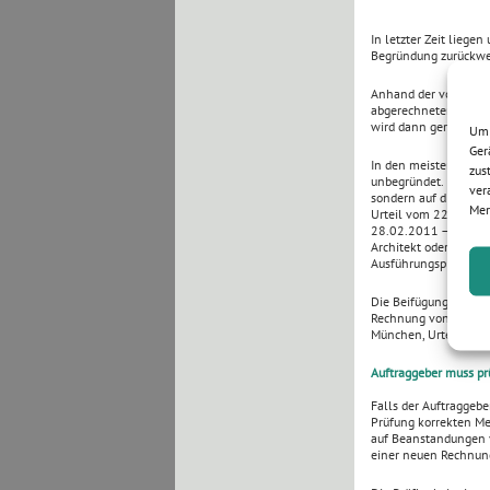
In letzter Zeit lieg
Begründung zurückwei
Anhand der vom Auftr
abgerechneten Massen
wird dann gerne die 
Um 
Ger
In den meisten Fälle
zus
unbegründet. Die Verp
ver
sondern auf die Schri
Mer
Urteil vom 22.11.200
28.02.2011 – 12 U 15
Architekt oder ein en
Ausführungsplanung o
Die Beifügung von Plä
Rechnung von Art und
München, Urteil vom
Auftraggeber muss pr
Falls der Auftraggebe
Prüfung korrekten Men
auf Beanstandungen 
einer neuen Rechnung