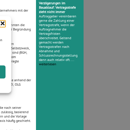
Verzögerungen im
Bauablauf: Vertragsstrafe
nternehmers mit der
zieht nicht immer
Auftraggeber vereinbaren
gerne die Zahlung einer
äne) könnten die
Vertragsstrafe, wenn der
it dieser Begründung
Auftragnehmer die
.
Vertragsfristen
überschreitet. Geltend
en
gemacht werden
nwendungen
Vertragsstrafen nach
ch kein Selbstzweck,
Abnahme und
rderlich sind (BGH,
Schlussrechnungsstellung
 Urteil vom
dann auch relativ oft. ...
g beauftragte
weiterlesen
eil die
t.
und Stelle anhand der
 U 223/93; OLG
die nach seiner
 zulässig, basierend
n und die Vorlage
xis häufig geschieht.