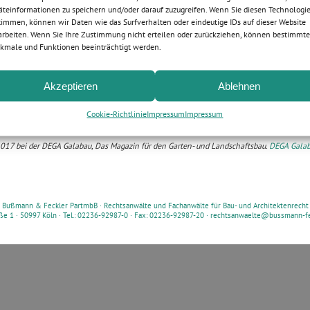
äteinformationen zu speichern und/oder darauf zuzugreifen. Wenn Sie diesen Technologi
timmen, können wir Daten wie das Surfverhalten oder eindeutige IDs auf dieser Website
 anwaltlichen Schriftsätzen lesen, die Gegenseite wolle eine unzulässige „Ausforschung
arbeiten. Wenn Sie Ihre Zustimmung nicht erteilen oder zurückziehen, können bestimmte
er die Einholung eines Sachverständigengutachtens, durchführen.
kmale und Funktionen beeinträchtigt werden.
um Expeditionen zur Erkundung fremder Länder geht, ist die Stoßrichtung dieselbe. Man b
efilde, ohne zu wissen, was einen dort erwartet. Dies ist dann der Fall, wenn man bei 
ndige Untersuchung fordert, ohne auch nur ansatzweise konkrete Angaben dazu zu mach
Akzeptieren
Ablehnen
hverständige finden oder feststellen soll. Vielmehr hofft man, auf diesem Weg erst irge
inem vielleicht hilfreich sein könnte. Dies ist in einem Zivilprozess, in welchem der so
z“ gilt, nachdem es allein Sache der Parteien ist, die wesentlichen Tatsachen vorzutrage
Cookie-Richtlinie
Impressum
Impressum
so leider nichts mit der Expedition.
017 bei der DEGA Galabau, Das Magazin für den Garten- und Landschaftsbau.
DEGA Galab
Bußmann & Feckler PartmbB ·
Rechtsanwälte und Fachanwälte für Bau- und Architektenrecht
ße 1 · 50997 Köln · Tel.: 02236-92987-0 · Fax: 02236-92987-20 ·
rechtsanwaelte@bussmann-fe