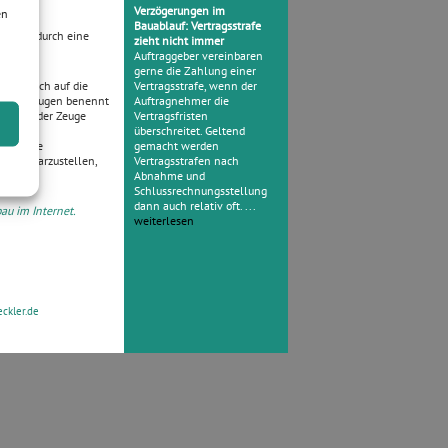
Verzögerungen im
en
Bauablauf: Vertragsstrafe
“, z.B. durch eine
zieht nicht immer
Auftraggeber vereinbaren
gerne die Zahlung einer
egibt sich auf die
Vertragsstrafe, wenn der
Gericht Zeugen benennt
Auftragnehmer die
en, was der Zeuge
Vertragsfristen
ndetwas
überschreitet. Geltend
 genannte
gemacht werden
n und darzustellen,
Vertragsstrafen nach
Abnahme und
Schlussrechnungsstellung
dann auch relativ oft. ...
au im Internet.
weiterlesen
ckler.de