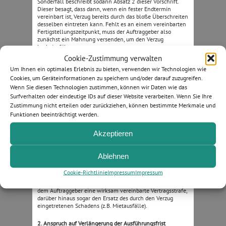
Sonderfall beschreibt sodann Absatz 2 dieser Vorschrift.
Dieser besagt, dass dann, wenn ein fester Endtermin
vereinbart ist, Verzug bereits durch das bloße Überschreiten
desselben eintreten kann. Fehlt es an einem vereinbarten
Fertigstellungszeitpunkt, muss der Auftraggeber also
zunächst ein Mahnung versenden, um den Verzug
herbeizuführen.
Cookie-Zustimmung verwalten
Nun wäre es aber höchst ungerecht, wenn jede
Um Ihnen ein optimales Erlebnis zu bieten, verwenden wir Technologien wie
Überschreitung der Endfrist zu einem Verzug des
Cookies, um Geräteinformationen zu speichern und/oder darauf zuzugreifen.
Auftragnehmers führen würde. Daher bestimmt § 286 Abs.
Wenn Sie diesen Technologien zustimmen, können wir Daten wie das
4 BGB, dass der Auftragnehmer dann nicht in Verzug
geraten kann, wenn er den Fälligkeitszeitpunkt
Surfverhalten oder eindeutige IDs auf dieser Website verarbeiten. Wenn Sie Ihre
unverschuldet überschreitet. Mit anderen Worten: Nur
Zustimmung nicht erteilen oder zurückziehen, können bestimmte Merkmale und
dann, wenn der Auftragnehmer eine Verzögerung selbst
Funktionen beeinträchtigt werden.
verschuldet hat, kann er überhaupt in Verzug geraten.
Akzeptieren
Ein solcher Fall liegt beispielsweise vor, wenn der
Dachbegrüner den Fertigstellungszeitpunkt nicht halten
kann, weil er versehentlich das benötigte Substrat zu spät
Ablehnen
bestellt oder aber die Baustelle wegen einer Fehlplanung
zu gering besetzt.
Cookie-Richtlinie
Impressum
Impressum
Ist Verzug danach zu bejahen, schuldet der Auftragnehmer
dem Auftraggeber eine wirksam vereinbarte Vertragsstrafe,
darüber hinaus sogar den Ersatz des durch den Verzug
eingetretenen Schadens (z.B. Mietausfälle).
2. Anspruch auf Verlängerung der Ausführungsfrist