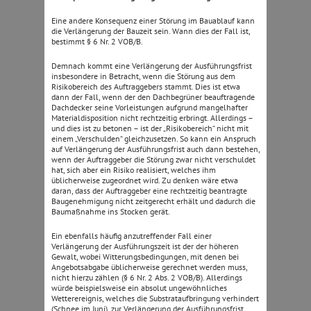
Eine andere Konsequenz einer Störung im Bauablauf kann
die Verlängerung der Bauzeit sein. Wann dies der Fall ist,
bestimmt § 6 Nr. 2 VOB/B.
Demnach kommt eine Verlängerung der Ausführungsfrist
insbesondere in Betracht, wenn die Störung aus dem
Risikobereich des Auftraggebers stammt. Dies ist etwa
dann der Fall, wenn der den Dachbegrüner beauftragende
Dachdecker seine Vorleistungen aufgrund mangelhafter
Materialdisposition nicht rechtzeitig erbringt. Allerdings –
und dies ist zu betonen – ist der „Risikobereich“ nicht mit
einem „Verschulden“ gleichzusetzen. So kann ein Anspruch
auf Verlängerung der Ausführungsfrist auch dann bestehen,
wenn der Auftraggeber die Störung zwar nicht verschuldet
hat, sich aber ein Risiko realisiert, welches ihm
üblicherweise zugeordnet wird. Zu denken wäre etwa
daran, dass der Auftraggeber eine rechtzeitig beantragte
Baugenehmigung nicht zeitgerecht erhält und dadurch die
Baumaßnahme ins Stocken gerät.
Ein ebenfalls häufig anzutreffender Fall einer
Verlängerung der Ausführungszeit ist der der höheren
Gewalt, wobei Witterungsbedingungen, mit denen bei
Angebotsabgabe üblicherweise gerechnet werden muss,
nicht hierzu zählen (§ 6 Nr. 2 Abs. 2 VOB/B). Allerdings
würde beispielsweise ein absolut ungewöhnliches
Wetterereignis, welches die Substrataufbringung verhindert
(Schnee im Juni), zur Verlängerung der Ausführungsfrist