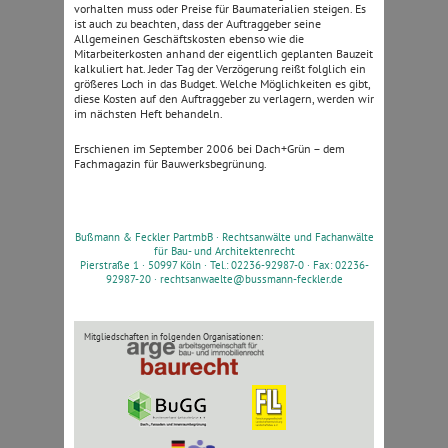
vorhalten muss oder Preise für Baumaterialien steigen. Es
ist auch zu beachten, dass der Auftraggeber seine
Allgemeinen Geschäftskosten ebenso wie die
Mitarbeiterkosten anhand der eigentlich geplanten Bauzeit
kalkuliert hat. Jeder Tag der Verzögerung reißt folglich ein
größeres Loch in das Budget. Welche Möglichkeiten es gibt,
diese Kosten auf den Auftraggeber zu verlagern, werden wir
im nächsten Heft behandeln.
Erschienen im September 2006 bei Dach+Grün – dem
Fachmagazin für Bauwerksbegrünung.
Bußmann & Feckler PartmbB ·
Rechtsanwälte und Fachanwälte
für Bau- und Architektenrecht
Pierstraße 1 · 50997 Köln · Tel.: 02236-92987-0 · Fax: 02236-
92987-20 ·
rechtsanwaelte@bussmann-feckler.de
Mitgliedschaften in folgenden Organisationen: