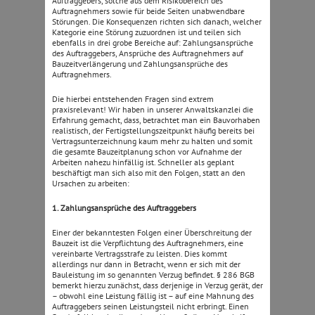
Auftraggebers, solche aus dem Risikobereich des
Auftragnehmers sowie für beide Seiten unabwendbare
Störungen. Die Konsequenzen richten sich danach, welcher
Kategorie eine Störung zuzuordnen ist und teilen sich
ebenfalls in drei grobe Bereiche auf: Zahlungsansprüche
des Auftraggebers, Ansprüche des Auftragnehmers auf
Bauzeitverlängerung und Zahlungsansprüche des
Auftragnehmers.
Die hierbei entstehenden Fragen sind extrem
praxisrelevant! Wir haben in unserer Anwaltskanzlei die
Erfahrung gemacht, dass, betrachtet man ein Bauvorhaben
realistisch, der Fertigstellungszeitpunkt häufig bereits bei
Vertragsunterzeichnung kaum mehr zu halten und somit
die gesamte Bauzeitplanung schon vor Aufnahme der
Arbeiten nahezu hinfällig ist. Schneller als geplant
beschäftigt man sich also mit den Folgen, statt an den
Ursachen zu arbeiten:
1. Zahlungsansprüche des Auftraggebers
Einer der bekanntesten Folgen einer Überschreitung der
Bauzeit ist die Verpflichtung des Auftragnehmers, eine
vereinbarte Vertragsstrafe zu leisten. Dies kommt
allerdings nur dann in Betracht, wenn er sich mit der
Bauleistung im so genannten Verzug befindet. § 286 BGB
bemerkt hierzu zunächst, dass derjenige in Verzug gerät, der
– obwohl eine Leistung fällig ist – auf eine Mahnung des
Auftraggebers seinen Leistungsteil nicht erbringt. Einen