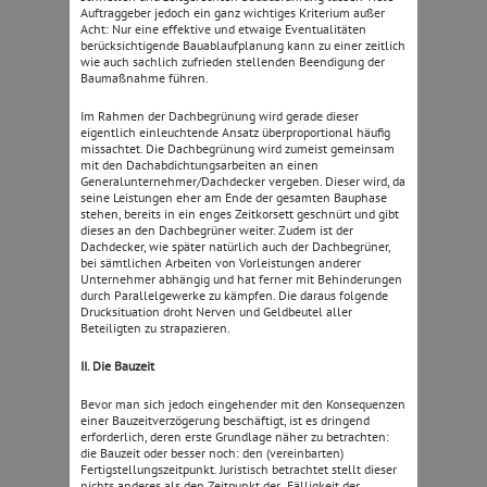
Auftraggeber jedoch ein ganz wichtiges Kriterium außer
Acht: Nur eine effektive und etwaige Eventualitäten
berücksichtigende Bauablaufplanung kann zu einer zeitlich
wie auch sachlich zufrieden stellenden Beendigung der
Baumaßnahme führen.
Im Rahmen der Dachbegrünung wird gerade dieser
eigentlich einleuchtende Ansatz überproportional häufig
missachtet. Die Dachbegrünung wird zumeist gemeinsam
mit den Dachabdichtungsarbeiten an einen
Generalunternehmer/Dachdecker vergeben. Dieser wird, da
seine Leistungen eher am Ende der gesamten Bauphase
stehen, bereits in ein enges Zeitkorsett geschnürt und gibt
dieses an den Dachbegrüner weiter. Zudem ist der
Dachdecker, wie später natürlich auch der Dachbegrüner,
bei sämtlichen Arbeiten von Vorleistungen anderer
Unternehmer abhängig und hat ferner mit Behinderungen
durch Parallelgewerke zu kämpfen. Die daraus folgende
Drucksituation droht Nerven und Geldbeutel aller
Beteiligten zu strapazieren.
II. Die Bauzeit
Bevor man sich jedoch eingehender mit den Konsequenzen
einer Bauzeitverzögerung beschäftigt, ist es dringend
erforderlich, deren erste Grundlage näher zu betrachten:
die Bauzeit oder besser noch: den (vereinbarten)
Fertigstellungszeitpunkt. Juristisch betrachtet stellt dieser
nichts anderes als den Zeitpunkt der „Fälligkeit der