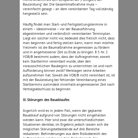
Bauleistung“ dar. Die Gesamtmaßnahme muss –
vereinfacht gesagt – an dem vereinbarten Tag vollständig
hergestellt sein.
Häufig findet man Start- und Fertigstellungstermine in
einem – idealerweise – vor der Bauausführung
abgestimmten und verbindlich vereinbarten Terminplan.
Liegt ein solcher nicht vor, bedeutet dies freilich nicht, dass
man beginnen und fertig stellen kann, wann man möchte.
Vielmehr ist die Baumaßnahme angemessen zu fördern
und in angemessener Zeit zu Ende zu bringen. § 5 Nr. 2
VOB/B bestimmt zudem, dass der Auftragnehmer, soweit
kein Starttermin vereinbart wurde, über den
voraussichtlichen Baubeginn zu unterrichten ist und nach
Aufforderung binnen zwölf Werktagen seine Arbeiten
aufzunehmen hat. Soweit die VOB/B nicht vereinbart ist, ist
mit der Bauleistung bei fehlender Vereinbarung eines
Starttermins zumindest innerhalb angemessener Zeit nach
Vertragsabschluss zu beginnen.
III. Störungen des Bauablaufes
Ärgerlich wird es in jedem Fall, wenn der geplante
Bauablauf aufgrund von Störungen nicht eingehalten
werden kann. Hier sind zwar die unterschiedlichsten
Situationen denkbar, im Ergebnis jedoch lassen sich die
möglichen Störungstatbestände auf drei Bereiche
reduzieren: Behinderungen aus dem Risikobereich des