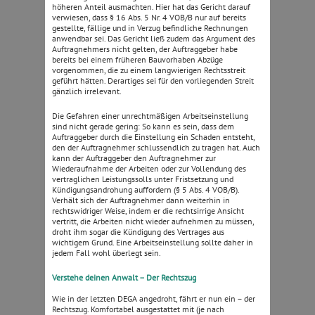
höheren Anteil ausmachten. Hier hat das Gericht darauf
verwiesen, dass § 16 Abs. 5 Nr. 4 VOB/B nur auf bereits
gestellte, fällige und in Verzug befindliche Rechnungen
anwendbar sei. Das Gericht ließ zudem das Argument des
Auftragnehmers nicht gelten, der Auftraggeber habe
bereits bei einem früheren Bauvorhaben Abzüge
vorgenommen, die zu einem langwierigen Rechtsstreit
geführt hätten. Derartiges sei für den vorliegenden Streit
gänzlich irrelevant.
Die Gefahren einer unrechtmäßigen Arbeitseinstellung
sind nicht gerade gering: So kann es sein, dass dem
Auftraggeber durch die Einstellung ein Schaden entsteht,
den der Auftragnehmer schlussendlich zu tragen hat. Auch
kann der Auftraggeber den Auftragnehmer zur
Wiederaufnahme der Arbeiten oder zur Vollendung des
vertraglichen Leistungssolls unter Fristsetzung und
Kündigungsandrohung auffordern (§ 5 Abs. 4 VOB/B).
Verhält sich der Auftragnehmer dann weiterhin in
rechtswidriger Weise, indem er die rechtsirrige Ansicht
vertritt, die Arbeiten nicht wieder aufnehmen zu müssen,
droht ihm sogar die Kündigung des Vertrages aus
wichtigem Grund. Eine Arbeitseinstellung sollte daher in
jedem Fall wohl überlegt sein.
Verstehe deinen Anwalt – Der Rechtszug
Wie in der letzten DEGA angedroht, fährt er nun ein – der
Rechtszug. Komfortabel ausgestattet mit (je nach