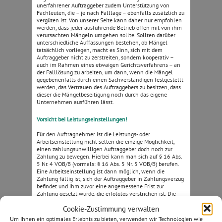
unerfahrener Auftraggeber zudem Unterstützung von
Fachleuten, die – je nach Falllage – ebenfalls zusätzlich zu
vergüten ist. Von unserer Seite kann daher nur empfohlen
werden, dass jeder ausführende Betrieb offen mit von ihm
verursachten Mängeln umgehen sollte. Sollten darüber
unterschiedliche Auffassungen bestehen, ob Mängel
tatsächlich vorliegen, macht es Sinn, sich mit dem
Auftraggeber nicht zu zerstreiten, sondern kooperativ –
auch im Rahmen eines etwaigen Gerichtsverfahrens – an
der Falllösung zu arbeiten, um dann, wenn die Mängel
gegebenenfalls durch einen Sachverständigen festgestellt
werden, das Vertrauen des Auftraggebers zu besitzen, dass
dieser die Mängelbeseitigung noch durch das eigene
Unternehmen ausführen lässt.
Vorsicht bei Leistungseinstellungen!
Für den Auftragnehmer ist die Leistungs- oder
Arbeitseinstellung nicht selten die einzige Möglichkeit,
einen zahlungsunwilligen Auftraggeber doch noch zur
Zahlung zu bewegen. Hierbei kann man sich auf § 16 Abs.
5 Nr. 4 VOB/B (vormals: § 16 Abs. 5 Nr. 5 VOB/B) berufen.
Eine Arbeitseinstellung ist dann möglich, wenn die
Zahlung fällig ist, sich der Auftraggeber in Zahlungsverzug
befindet und ihm zuvor eine angemessene Frist zur
Zahlung gesetzt wurde, die erfolglos verstrichen ist. Die
Arbeitseinstellung in einer solchen Situation muss jedoch
Cookie-Zustimmung verwalten
wohl überlegt werden. Nicht nur das Recht des
Auftraggebers, bereits bei Abschlagszahlungen im Falle
Um Ihnen ein optimales Erlebnis zu bieten, verwenden wir Technologien wie