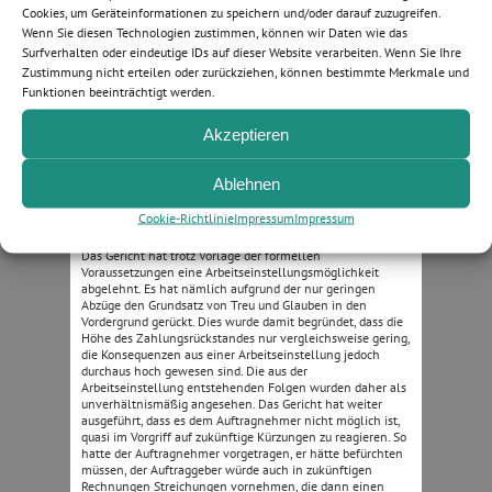
vorhandener Mängel regelmäßig das Doppelte der
Cookies, um Geräteinformationen zu speichern und/oder darauf zuzugreifen.
voraussichtlichen Mängelbeseitigungskosten
Wenn Sie diesen Technologien zustimmen, können wir Daten wie das
zurückzuhalten (§ 641 Abs. 3 BGB), kann die Möglichkeit
Surfverhalten oder eindeutige IDs auf dieser Website verarbeiten. Wenn Sie Ihre
der Einstellung zunichte machen. Der Bundesgerichtshof
hat mit Beschluss vom 23.08.2012 – VII ZR 192/10
Zustimmung nicht erteilen oder zurückziehen, können bestimmte Merkmale und
nunmehr die Nichtzulassungsbeschwerde gegen ein Urteil
Funktionen beeinträchtigt werden.
des Oberlandesgerichts Saarbrücken vom 13.10.2010 – 1
U 380/09 zurückgewiesen, in welchem eine
Akzeptieren
Arbeitseinstellung trotz Vorlage der formellen
Voraussetzungen als unzulässig angesehen wurde:
Ablehnen
Der Auftragnehmer des dortigen Falls hatte seine Arbeiten
eingestellt, nachdem der Auftraggeber eine Kürzung der
Cookie-Richtlinie
Impressum
Impressum
Abschlagsrechnung in geringer Höhe (dort: ca. 1,5% des
Rechnungsbetrags – rund 2.200,00 €) vorgenommen hat.
Das Gericht hat trotz Vorlage der formellen
Voraussetzungen eine Arbeitseinstellungsmöglichkeit
abgelehnt. Es hat nämlich aufgrund der nur geringen
Abzüge den Grundsatz von Treu und Glauben in den
Vordergrund gerückt. Dies wurde damit begründet, dass die
Höhe des Zahlungsrückstandes nur vergleichsweise gering,
die Konsequenzen aus einer Arbeitseinstellung jedoch
durchaus hoch gewesen sind. Die aus der
Arbeitseinstellung entstehenden Folgen wurden daher als
unverhältnismäßig angesehen. Das Gericht hat weiter
ausgeführt, dass es dem Auftragnehmer nicht möglich ist,
quasi im Vorgriff auf zukünftige Kürzungen zu reagieren. So
hatte der Auftragnehmer vorgetragen, er hätte befürchten
müssen, der Auftraggeber würde auch in zukünftigen
Rechnungen Streichungen vornehmen, die dann einen