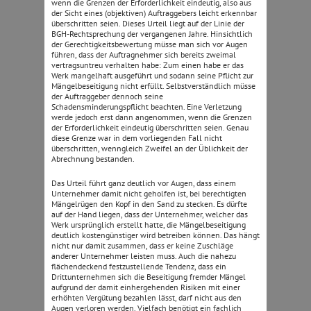
wenn die Grenzen der Erforderlichkeit eindeutig, also aus
der Sicht eines (objektiven) Auftraggebers leicht erkennbar
überschritten seien. Dieses Urteil liegt auf der Linie der
BGH-Rechtsprechung der vergangenen Jahre. Hinsichtlich
der Gerechtigkeitsbewertung müsse man sich vor Augen
führen, dass der Auftragnehmer sich bereits zweimal
vertragsuntreu verhalten habe: Zum einen habe er das
Werk mangelhaft ausgeführt und sodann seine Pflicht zur
Mängelbeseitigung nicht erfüllt. Selbstverständlich müsse
der Auftraggeber dennoch seine
Schadensminderungspflicht beachten. Eine Verletzung
werde jedoch erst dann angenommen, wenn die Grenzen
der Erforderlichkeit eindeutig überschritten seien. Genau
diese Grenze war in dem vorliegenden Fall nicht
überschritten, wenngleich Zweifel an der Üblichkeit der
Abrechnung bestanden.
Das Urteil führt ganz deutlich vor Augen, dass einem
Unternehmer damit nicht geholfen ist, bei berechtigten
Mängelrügen den Kopf in den Sand zu stecken. Es dürfte
auf der Hand liegen, dass der Unternehmer, welcher das
Werk ursprünglich erstellt hatte, die Mängelbeseitigung
deutlich kostengünstiger wird betreiben können. Das hängt
nicht nur damit zusammen, dass er keine Zuschläge
anderer Unternehmer leisten muss. Auch die nahezu
flächendeckend festzustellende Tendenz, dass ein
Drittunternehmen sich die Beseitigung fremder Mängel
aufgrund der damit einhergehenden Risiken mit einer
erhöhten Vergütung bezahlen lässt, darf nicht aus den
Augen verloren werden. Vielfach benötigt ein fachlich