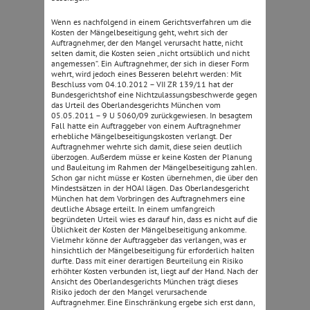
Wenn es nachfolgend in einem Gerichtsverfahren um die
Kosten der Mängelbeseitigung geht, wehrt sich der
Auftragnehmer, der den Mangel verursacht hatte, nicht
selten damit, die Kosten seien „nicht ortsüblich und nicht
angemessen“. Ein Auftragnehmer, der sich in dieser Form
wehrt, wird jedoch eines Besseren belehrt werden: Mit
Beschluss vom 04.10.2012 – VII ZR 139/11 hat der
Bundesgerichtshof eine Nichtzulassungsbeschwerde gegen
das Urteil des Oberlandesgerichts München vom
05.05.2011 – 9 U 5060/09 zurückgewiesen. In besagtem
Fall hatte ein Auftraggeber von einem Auftragnehmer
erhebliche Mängelbeseitigungskosten verlangt. Der
Auftragnehmer wehrte sich damit, diese seien deutlich
überzogen. Außerdem müsse er keine Kosten der Planung
und Bauleitung im Rahmen der Mängelbeseitigung zahlen.
Schon gar nicht müsse er Kosten übernehmen, die über den
Mindestsätzen in der HOAI lägen. Das Oberlandesgericht
München hat dem Vorbringen des Auftragnehmers eine
deutliche Absage erteilt. In einem umfangreich
begründeten Urteil wies es darauf hin, dass es nicht auf die
Üblichkeit der Kosten der Mängelbeseitigung ankomme.
Vielmehr könne der Auftraggeber das verlangen, was er
hinsichtlich der Mängelbeseitigung für erforderlich halten
durfte. Dass mit einer derartigen Beurteilung ein Risiko
erhöhter Kosten verbunden ist, liegt auf der Hand. Nach der
Ansicht des Oberlandesgerichts München trägt dieses
Risiko jedoch der den Mangel verursachende
Auftragnehmer. Eine Einschränkung ergebe sich erst dann,