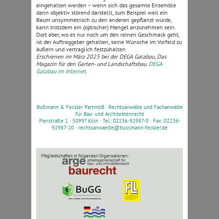
eingehalten werden – wenn sich das gesamte Ensemble
dann objektiv störend darstellt, zum Beispiel weil ein
Baum unsymmetrisch zu den anderen gepflanzt wurde,
kann trotzdem ein (optischer) Mangel anzunehmen sein.
Dort aber, wo es nur noch um den reinen Geschmack geht,
ist der Auftraggeber gehalten, seine Wünsche im Vorfeld zu
äußern und vertraglich festzuhalten.
Erschienen im März 2025 bei der DEGA Galabau, Das
Magazin für den Garten- und Landschaftsbau.
DEGA
Galabau im Internet.
Bußmann & Feckler PartmbB ·
Rechtsanwälte und Fachanwälte
für Bau- und Architektenrecht
Pierstraße 1 · 50997 Köln · Tel.: 02236-92987-0 · Fax: 02236-
92987-20 ·
rechtsanwaelte@bussmann-feckler.de
Mitgliedschaften in folgenden Organisationen: