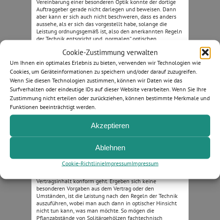
Vereinbarung einer besonderen Optik konnte der dortige
Auftraggeber gerade nicht darlegen und beweisen. Dann
aber kann er sich auch nicht beschweren, dass es anders
aussehe, als er sich das vorgestellt habe, solange die
Leistung ordnungsgemäß ist, also den anerkannten Regeln
der Technik entspricht und „normalen“ optischen
Ansprüchen genügt.
Cookie-Zustimmung verwalten
Um Ihnen ein optimales Erlebnis zu bieten, verwenden wir Technologien wie
DEGA-Tipp: Vorsicht und lieber vertraglich festhalten
Mir sind viele Bauvorhaben bekannt, in denen auf optische
Cookies, um Geräteinformationen zu speichern und/oder darauf zuzugreifen.
Mängeleinwendungen des Auftraggebers Nacharbeiten
Wenn Sie diesen Technologien zustimmen, können wir Daten wie das
erfolgen, weil man es ihm recht machen will. Oft wird die
Surfverhalten oder eindeutige IDs auf dieser Website verarbeiten. Wenn Sie Ihre
Leistung dann eher verschlimmbessert und man findet sich
Zustimmung nicht erteilen oder zurückziehen, können bestimmte Merkmale und
am Ende doch vor Gericht wieder. Der Unternehmer sollte
Funktionen beeinträchtigt werden.
zwar stets kritisch mit seiner eigenen Leistung umgehen
und bei tatsächlichen Mängeln diese auch möglichst selbst
abstellen. Allerdings bedeutet das nicht, dass jeder noch so
Akzeptieren
seltsame Änderungswunsch eines Auftraggebers
umzusetzen ist. Gerade bei vermeintlich optischen
Mängeln, die nicht etwa objektiv, sondern darin begründet
Ablehnen
liegen, dass der Auftraggeber etwas
„nicht so schön findet“, sollte man vorsichtig sein.
Cookie-Richtlinie
Impressum
Impressum
Es sollte stets überprüft werden, ob das
„Schönheitsempfinden“ des Auftraggebers auch mit dem
Vertragsinhalt konform geht. Ergeben sich keine
besonderen Vorgaben aus dem Vertrag oder den
Umständen, ist die Leistung nach den Regeln der Technik
auszuführen, wobei man auch dann in optischer Hinsicht
nicht tun kann, was man möchte. So mögen die
Pflanzabstände von Solitärgehölzen fachtechnisch