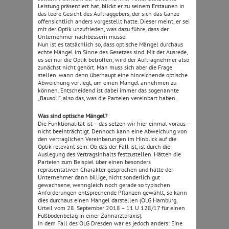
Leistung präsentiert hat, blickt er zu seinem Erstaunen in
das leere Gesicht des Auftraggebers, der sich das Ganze
offensichtlich anders vorgestellt hatte. Dieser meint, er sei
mit der Optik unzufrieden, was dazu führe, dass der
Unternehmer nachbessern müsse.
Nun ist es tatsächlich so, dass optische Mängel durchaus
echte Mängel im Sinne des Gesetzes sind. Mit der Ausrede,
es sei nur die Optik betroffen, wird der Auftragnehmer also
zunächst nicht gehört. Man muss sich aber die Frage
stellen, wann denn überhaupt eine hinreichende optische
Abweichung vorliegt, um einen Mangel annehmen zu
können. Entscheidend ist dabei immer das sogenannte
„Bausoli“, also das, was die Parteien vereinbart haben.
Was sind optische Mängel?
Die Funktionalität ist – das setzen wir hier einmal voraus –
nicht beeinträchtigt. Dennoch kann eine Abweichung von
den vertraglichen Vereinbarungen im Hinblick auf die
Optik relevant sein. Ob das der Fall ist, ist durch die
Auslegung des Vertragsinhalts festzustellen. Hätten die
Parteien zum Beispiel über einen besonders
repräsentativen Charakter gesprochen und hätte der
Unternehmer dann billige, nicht sonderlich gut
gewachsene, wenngleich noch gerade so typischen
Anforderungen entsprechende Pflanzen gewählt, so kann
dies durchaus einen Mangel darstellen (OLG Hamburg,
Urteil vom 28. September 2018 – 11 U 128/17 für einen
Fußbodenbelag in einer Zahnarztpraxis).
In dem Fall des OLG Dresden war es jedoch anders: Eine