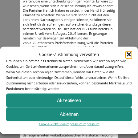
warten, die eine Entscheidung bringen könnte. Es wäre zu
wünschen, wenn sich hier schnellstmöglich etwas ändert.
Die Parteien freilich haben es selbst in der Hand, frühzeitig
Klarheit zu schaffen: Wenn sie sich schon nicht auf den
konkreten Nachtragspreis einigen können, so können sie
sich freilich darauf einigen, auf welcher Grundlage dieser
berechnet werden sollte. Dies hat der BGH auch bereits in
seinem Urteil vom 8. August 2019 betont. Er gelangte
nämlich nur deswegen zur Ablehnung der
vorkalkulatorischen Preisfortschreibung, weil die Parteien
zwar die VOB/B vereinbart haben, nicht jedoch, was
geschehen soll, wenn eine Nachtragsleistung anfällt, man
Cookie-Zustimmung verwalten
sich aber über den konkreten Preis nicht einigen kann.
Um Ihnen ein optimales Erlebnis zu bieten, verwenden wir Technologien wie
Die VOB/B jedenfalls gibt bei einem streitigen Preis keine
Lösung vor, weswegen der BGH überlegen musste, wie die
Cookies, um Geräteinformationen zu speichern und/oder darauf zuzugreifen.
Parteien den Vertrag geschlossen hätten, wenn sie die
Wenn Sie diesen Technologien zustimmen, können wir Daten wie das
Lücke gesehen hätten (sogenannte „ergänzende
Surfverhalten oder eindeutige IDs auf dieser Website verarbeiten. Wenn Sie Ihre
Vertragsauslegung“). Insofern hat der BGH die Ist-
Zustimmung nicht erteilen oder zurückziehen, können bestimmte Merkmale und
Preisermittlung nebst angemessener Zuschläge als fairste
Funktionen beeinträchtigt werden.
Variante gesehen. Das OLG Hamm hatte nun mit Urteil
vom 2. Dezember 2021 (21 U 68/19), welches durch
Beschluss des BGH vom 6. Dezember 2023 (VII ZR 6/22)
Akzeptieren
Rechtskraft erlangt hat, zu entscheiden, was passiert, wenn
im Vertrag selbst und auch während der Bauphase und der
Abrechnung noch keine Einigung der Parteien erfolgte,
Ablehnen
beide aber im Prozess an der Preisermittlung nach der
Urkalkulation keine Kritik äußerten. In solchen Fällen, in
Cookie-Richtlinie
Impressum
Impressum
denen die Parteien übereinstimmend davon ausgingen,
dass die Berechnung des neuen Einheitspreises im Wege
der sogenannten vorkalkulatorischen Preisfortschreibung