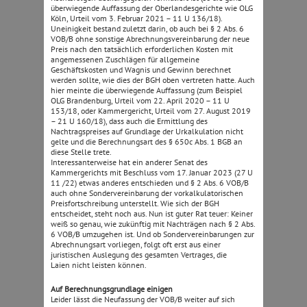
überwiegende Auffassung der Oberlandesgerichte wie OLG
Köln, Urteil vom 3. Februar 2021 – 11 U 136/18).
Uneinigkeit bestand zuletzt darin, ob auch bei § 2 Abs. 6
VOB/B ohne sonstige Abrechnungsvereinbarung der neue
Preis nach den tatsächlich erforderlichen Kosten mit
angemessenen Zuschlägen für allgemeine
Geschäftskosten und Wagnis und Gewinn berechnet
werden sollte, wie dies der BGH oben vertreten hatte. Auch
hier meinte die überwiegende Auffassung (zum Beispiel
OLG Brandenburg, Urteil vom 22. April 2020 – 11 U
153/18, oder Kammergericht, Urteil vom 27. August 2019
– 21 U 160/18), dass auch die Ermittlung des
Nachtragspreises auf Grundlage der Urkalkulation nicht
gelte und die Berechnungsart des § 650c Abs. 1 BGB an
diese Stelle trete.
Interessanterweise hat ein anderer Senat des
Kammergerichts mit Beschluss vom 17. Januar 2023 (27 U
11 /22) etwas anderes entschieden und § 2 Abs. 6 VOB/B
auch ohne Sondervereinbarung der vorkalkulatorischen
Preisfortschreibung unterstellt. Wie sich der BGH
entscheidet, steht noch aus. Nun ist guter Rat teuer: Keiner
weiß so genau, wie zukünftig mit Nachträgen nach § 2 Abs.
6 VOB/B umzugehen ist. Und ob Sondervereinbarungen zur
Abrechnungsart vorliegen, folgt oft erst aus einer
juristischen Auslegung des gesamten Vertrages, die
Laien nicht leisten können.
Auf Berechnungsgrundlage einigen
Leider lässt die Neufassung der VOB/B weiter auf sich