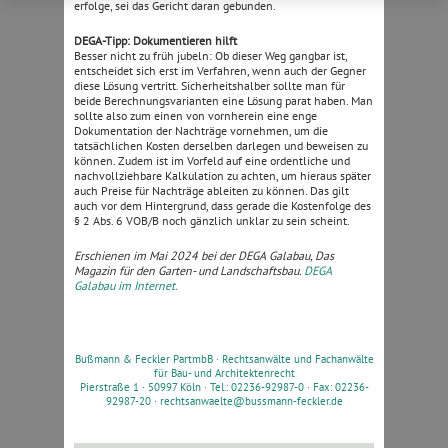
erfolge, sei das Gericht daran gebunden.
DEGA-Tipp: Dokumentieren hilft
Besser nicht zu früh jubeln: Ob dieser Weg gangbar ist,
entscheidet sich erst im Verfahren, wenn auch der Gegner
diese Lösung vertritt. Sicherheitshalber sollte man für
beide Berechnungsvarianten eine Lösung parat haben. Man
sollte also zum einen von vornherein eine enge
Dokumentation der Nachträge vornehmen, um die
tatsächlichen Kosten derselben darlegen und beweisen zu
können. Zudem ist im Vorfeld auf eine ordentliche und
nachvollziehbare Kalkulation zu achten, um hieraus später
auch Preise für Nachträge ableiten zu können. Das gilt
auch vor dem Hintergrund, dass gerade die Kostenfolge des
§ 2 Abs. 6 VOB/B noch gänzlich unklar zu sein scheint.
Erschienen im Mai 2024 bei der DEGA Galabau, Das
Magazin für den Garten- und Landschaftsbau.
DEGA
Galabau im Internet.
Bußmann & Feckler PartmbB ·
Rechtsanwälte und Fachanwälte
für Bau- und Architektenrecht
Pierstraße 1 · 50997 Köln · Tel.: 02236-92987-0 · Fax: 02236-
92987-20 ·
rechtsanwaelte@bussmann-feckler.de