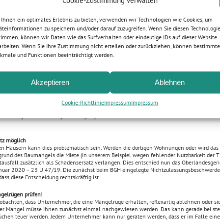
Cookie-Zustimmung verwalten
igen sind, leuchtet ein. Dass dann, wenn man sich der Beseitigung verweigert, der Auft
Ihnen ein optimales Erlebnis zu bieten, verwenden wir Technologien wie Cookies, um
nehmers beseitigen lassen kann, ist auch bekannt. Die mangelhafte Ausführung hinzun
äteinformationen zu speichern und/oder darauf zuzugreifen. Wenn Sie diesen Technologi
zen, ebenfalls. Die Mängelrechte enden an dieser Stelle noch immer nicht.
timmen, können wir Daten wie das Surfverhalten oder eindeutige IDs auf dieser Website
arbeiten. Wenn Sie Ihre Zustimmung nicht erteilen oder zurückziehen, können bestimmte
, Sie würden die Außenanlagen nebst Tiefgaragenabfahrt an einem Neubauvorhaben ers
kmale und Funktionen beeinträchtigt werden.
reits in schönstem Glanze, als Sie Ihre Arbeiten beenden. Es stellt sich nun leider heraus
abfahrt nicht nutzbar ist, weil ein Problem mit den diese eingrenzenden L-Steinen besteh
cht standsicher sind.
r vor, dieser Mangel wäre relativ leicht behebbar, dennoch wird zunächst ein länger and
Akzeptieren
Ablehnen
verfahren über den Mangel geführt. In dieser Zeit kann die Tiefgarage aufgrund der bes
en wir weiter an, das Ergebnis dieses Verfahrens wäre eindeutig, Sie zeigen sich zudem
beseitigen das Problem. Dass Sie die Kosten des „verlorenen“ Beweisverfahrens insofern 
Cookie-Richtlinie
Impressum
Impressum
nd natürlich akzeptiert werden. Häufig vergessen wird aber, dass es auch zu den Mängelr
en der eigentlichen Mängelbeseitigung nach § 634 Nr. 4 BGB zusätzlich weiteren Schade
tz möglich
en Häusern kann dies problematisch sein. Werden die dortigen Wohnungen oder wird das
fgrund des Baumangels die Miete (in unserem Beispiel wegen fehlender Nutzbarkeit der T
tausfall zusätzlich als Schadensersatz verlangen. Dies entschied nun das Oberlandesgeri
nuar 2020 – 23 U 47/19. Die zunächst beim BGH eingelegte Nichtzulassungsbeschwerde
ss diese Entscheidung rechtskräftig ist.
ngelrügen prüfen!
beobachten, dass Unternehmer, die eine Mängelrüge erhalten, reflexartig ablehnen oder si
der Mangel müsse ihnen zunächst einmal nachgewiesen werden. Das kann gerade bei st
chen teuer werden. Jedem Unternehmer kann nur geraten werden, dass er im Falle ein