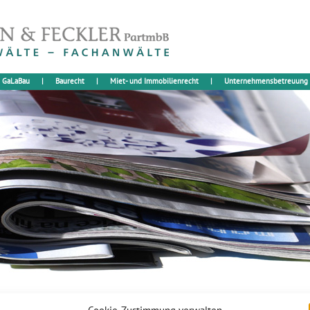
GaLaBau
|
Baurecht
|
Miet- und Immobilienrecht
|
Unternehmensbetreuung
che – Die überraschende Reichweite von Mängelrechten