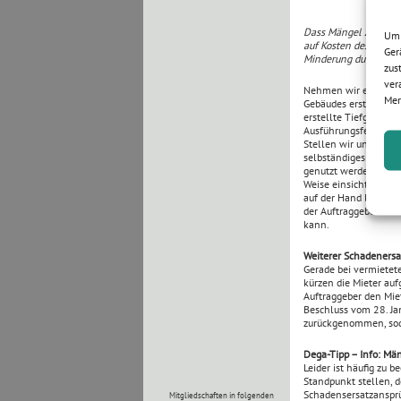
Dass Mängel zu beseit
Um 
auf Kosten des Unter
Ger
Minderung durchzuset
zus
ver
Nehmen wir einmal an
Mer
Gebäudes erstrahlt be
erstellte Tiefgaragen
Ausführungsfehlers ni
Stellen wir uns weite
selbständiges Beweis
genutzt werden. Nehm
Weise einsichtig und 
auf der Hand liegen u
der Auftraggeber neb
kann.
Weiterer Schadenersa
Gerade bei vermietet
kürzen die Mieter au
Auftraggeber den Mie
Beschluss vom 28. Ja
zurückgenommen, soda
Dega-Tipp – Info: Mä
Leider ist häufig zu 
Standpunkt stellen, 
Schadensersatzansprü
Mitgliedschaften in folgenden