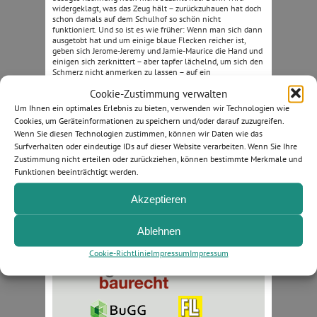
widergeklagt, was das Zeug hält – zurückzuhauen hat doch
schon damals auf dem Schulhof so schön nicht
funktioniert. Und so ist es wie früher: Wenn man sich dann
ausgetobt hat und um einige blaue Flecken reicher ist,
geben sich Jerome-Jeremy und Jamie-Maurice die Hand und
einigen sich zerknittert – aber tapfer lächelnd, um sich den
Schmerz nicht anmerken zu lassen – auf ein
Unentschieden… Das Gericht ist halt auch nur die
Cookie-Zustimmung verwalten
Fortsetzung des Schulhofs.
Um Ihnen ein optimales Erlebnis zu bieten, verwenden wir Technologien wie
Erschienen im Juli 2022 bei der DEGA Galabau, Das
Cookies, um Geräteinformationen zu speichern und/oder darauf zuzugreifen.
Magazin für den Garten- und Landschaftsbau.
DEGA
Wenn Sie diesen Technologien zustimmen, können wir Daten wie das
Galabau im Internet.
Surfverhalten oder eindeutige IDs auf dieser Website verarbeiten. Wenn Sie Ihre
Zustimmung nicht erteilen oder zurückziehen, können bestimmte Merkmale und
Funktionen beeinträchtigt werden.
Bußmann & Feckler PartmbB ·
Rechtsanwälte und Fachanwälte
Akzeptieren
für Bau- und Architektenrecht
Pierstraße 1 · 50997 Köln · Tel.: 02236-92987-0 · Fax: 02236-
92987-20 ·
rechtsanwaelte@bussmann-feckler.de
Ablehnen
Cookie-Richtlinie
Impressum
Impressum
Mitgliedschaften in folgenden Organisationen: