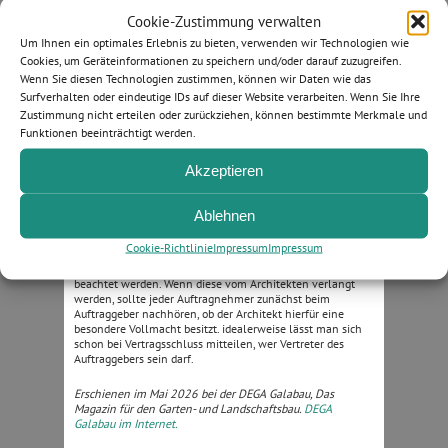
Prüfen Sie stets, wer Ihr tatsächlicher Vertragspartner ist.
Cookie-Zustimmung verwalten
Nur gegen diesen bestehen Ansprüche. Lässt sich der
Um Ihnen ein optimales Erlebnis zu bieten, verwenden wir Technologien wie
Vertragspartner durch Dritte wirksam vertreten, fungieren
diese faktisch als der verlängerte Arm des Vertretenen.
Cookies, um Geräteinformationen zu speichern und/oder darauf zuzugreifen.
Erklärungen der Vertreter werden dann dem Vertretenen
Wenn Sie diesen Technologien zustimmen, können wir Daten wie das
zugerechnet, als hätte er sie selbst getätigt. Besondere
Surfverhalten oder eindeutige IDs auf dieser Website verarbeiten. Wenn Sie Ihre
Vorsicht ist deswegen geboten, weil ein Vertreter einer
Zustimmung nicht erteilen oder zurückziehen, können bestimmte Merkmale und
wirksamen Vollmacht bedarf, die nicht zwingend
Funktionen beeinträchtigt werden.
schriftlich vorliegen muss. Fehlt es an der Vollmacht und
kann dieses Fehlen nicht auf anderem Wege geheilt
werden, sind Erklärungen des vermeintlichen Vertreters für
Akzeptieren
den Vertretenen nicht verbindlich; er kann sie aber
genehmigen.
Gerade das Verhalten von Architekten wird oft als
Ablehnen
Vertretungshandeln fehlinterpretiert. Es gilt jedoch der
Grundsatz: „Wo das Portemonnaie des Auftraggebers
Cookie-Richtlinie
Impressum
Impressum
anfängt, hört die Vertretungsmacht des Architekten auf.“
Dies sollte insbesondere bei Nachtragsbeauftragungen
beachtet werden. Wenn diese vom Architekten verlangt
werden, sollte jeder Auftragnehmer zunächst beim
Auftraggeber nachhören, ob der Architekt hierfür eine
besondere Vollmacht besitzt. idealerweise lässt man sich
schon bei Vertragsschluss mitteilen, wer Vertreter des
Auftraggebers sein darf.
Erschienen im Mai 2026 bei der DEGA Galabau, Das
Magazin für den Garten- und Landschaftsbau.
DEGA
Galabau im Internet.