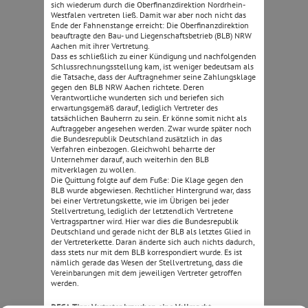
sich wiederum durch die Oberfinanzdirektion Nordrhein-
Westfalen vertreten ließ. Damit war aber noch nicht das
Ende der Fahnenstange erreicht: Die Oberfinanzdirektion
beauftragte den Bau- und Liegenschaftsbetrieb (BLB) NRW
Aachen mit ihrer Vertretung.
Dass es schließlich zu einer Kündigung und nachfolgenden
Schlussrechnungsstellung kam, ist weniger bedeutsam als
die Tatsache, dass der Auftragnehmer seine Zahlungsklage
gegen den BLB NRW Aachen richtete. Deren
Verantwortliche wunderten sich und beriefen sich
erwartungsgemäß darauf, lediglich Vertreter des
tatsächlichen Bauherrn zu sein. Er könne somit nicht als
Auftraggeber angesehen werden. Zwar wurde später noch
die Bundesrepublik Deutschland zusätzlich in das
Verfahren einbezogen. Gleichwohl beharrte der
Unternehmer darauf, auch weiterhin den BLB
mitverklagen zu wollen.
Die Quittung folgte auf dem Fuße: Die Klage gegen den
BLB wurde abgewiesen. Rechtlicher Hintergrund war, dass
bei einer Vertretungskette, wie im Übrigen bei jeder
Stellvertretung, lediglich der letztendlich Vertretene
Vertragspartner wird. Hier war dies die Bundesrepublik
Deutschland und gerade nicht der BLB als letztes Glied in
der Vertreterkette. Daran änderte sich auch nichts dadurch,
dass stets nur mit dem BLB korrespondiert wurde. Es ist
nämlich gerade das Wesen der Stellvertretung, dass die
Vereinbarungen mit dem jeweiligen Vertreter getroffen
werden.
DEGA-Tipp: Vertreter brauchen eine Vollmacht