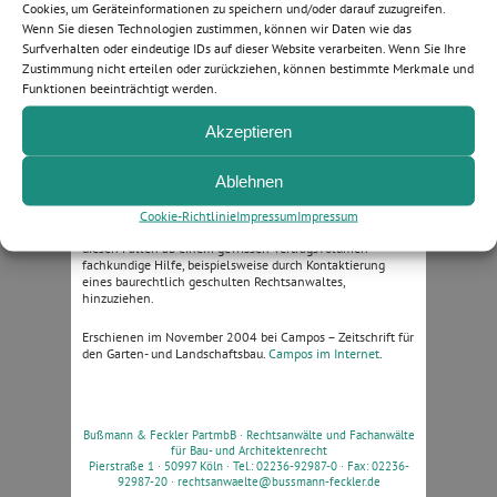
Zu Verstößen gegen gesetzliche Bestimmungen oder
Cookies, um Geräteinformationen zu speichern und/oder darauf zuzugreifen.
Gefährdung von Menschen bzw. fremden Sachen ist er
Wenn Sie diesen Technologien zustimmen, können wir Daten wie das
nicht verpflichtet.
Surfverhalten oder eindeutige IDs auf dieser Website verarbeiten. Wenn Sie Ihre
Zustimmung nicht erteilen oder zurückziehen, können bestimmte Merkmale und
Campos-Tipp:
Funktionen beeinträchtigt werden.
Auch wenn Ihr Auftraggeber Ihre Bedenkenanmeldung
Akzeptieren
beharrlich ignoriert und – entgegen jeglicher technischer
und sachlicher Vernunft – auf der von ihm vorgesehenen
Art der Ausführung besteht, empfiehlt es sich regelmäßig
Ablehnen
nicht, ein offensichtlich mangelhaftes Werk, welches
womöglich noch Gefahren auslöst, herzustellen, da dies in
jedem Falle weiteren Ärger nach sich zieht. Im Hinblick auf
Cookie-Richtlinie
Impressum
Impressum
die Risiken einer Leistungsverweigerung sollten Sie in
diesen Fällen ab einem gewissen Vertragsvolumen
fachkundige Hilfe, beispielsweise durch Kontaktierung
eines baurechtlich geschulten Rechtsanwaltes,
hinzuziehen.
Erschienen im November 2004 bei Campos – Zeitschrift für
den Garten- und Landschaftsbau.
Campos im Internet
.
Bußmann & Feckler PartmbB ·
Rechtsanwälte und Fachanwälte
für Bau- und Architektenrecht
Pierstraße 1 · 50997 Köln · Tel.: 02236-92987-0 · Fax: 02236-
92987-20 ·
rechtsanwaelte@bussmann-feckler.de