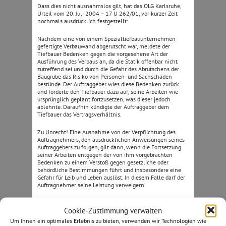
Dass dies nicht ausnahmslos gilt, hat das OLG Karlsruhe,
Urteil vom 20. Juli 2004 – 17 U 262/01, vor kurzer Zeit
nochmals ausdrücklich festgestellt:
Nachdem eine von einem Spezialtiefbauunternehmen
gefertigte Verbauwand abgerutscht war, meldete der
Tiefbauer Bedenken gegen die vorgesehene Art der
Ausführung des Verbaus an, da die Statik offenbar nicht
zutreffend sei und durch die Gefahr des Abrutschens der
Baugrube das Risiko von Personen- und Sachschäden
bestünde. Der Auftraggeber wies diese Bedenken zurück
und forderte den Tiefbauer dazu auf, seine Arbeiten wie
ursprünglich geplant fortzusetzen, was dieser jedoch
ablehnte. Daraufhin kündigte der Auftraggeber dem
Tiefbauer das Vertragsverhältnis.
Zu Unrecht! Eine Ausnahme von der Verpflichtung des
Auftragnehmers, den ausdrücklichen Anweisungen seines
Auftraggebers zu folgen, gilt dann, wenn die Fortsetzung
seiner Arbeiten entgegen der von ihm vorgebrachten
Bedenken zu einem Verstoß gegen gesetzliche oder
behördliche Bestimmungen führt und insbesondere eine
Gefahr für Leib und Leben auslöst. In diesem Falle darf der
Auftragnehmer seine Leistung verweigern.
Fazit:
Cookie-Zustimmung verwalten
erbringen, findet ihre Grenzen im Bereich des Zumutbaren.
Um Ihnen ein optimales Erlebnis zu bieten, verwenden wir Technologien wie