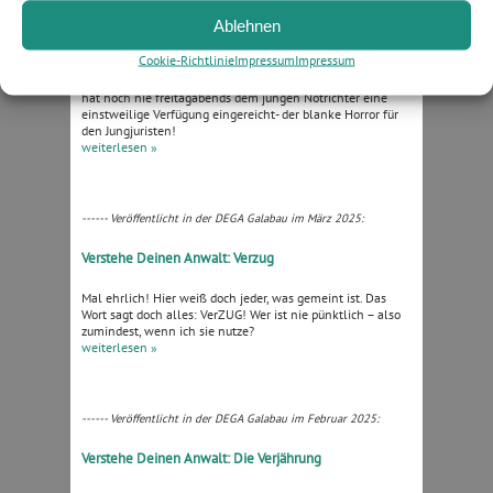
------ Veröffentlicht in der DEGA Galabau im April 2025:
Ablehnen
Verstehe Deinen Anwalt: Die einstweilige Verfügung
Cookie-Richtlinie
Impressum
Impressum
Hat hier irgendwer gesagt, Juristen wären langsam? Ha, der
hat noch nie freitagabends dem jungen Notrichter eine
einstweilige Verfügung eingereicht- der blanke Horror für
den Jungjuristen!
weiterlesen »
------ Veröffentlicht in der DEGA Galabau im März 2025:
Verstehe Deinen Anwalt: Verzug
Mal ehrlich! Hier weiß doch jeder, was gemeint ist. Das
Wort sagt doch alles: VerZUG! Wer ist nie pünktlich – also
zumindest, wenn ich sie nutze?
weiterlesen »
------ Veröffentlicht in der DEGA Galabau im Februar 2025:
Verstehe Deinen Anwalt: Die Verjährung