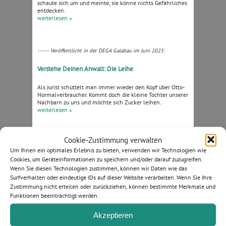
schaute sich um und meinte, sie könne nichts Gefährliches
entdecken.
weiterlesen »
------ Veröffentlicht in der DEGA Galabau im Juni 2025:
Verstehe Deinen Anwalt: Die Leihe
Als Jurist schüttelt man immer wieder den Kopf über Otto-
Normalverbraucher. Kommt doch die kleine Tochter unserer
Nachbarn zu uns und möchte sich Zucker leihen.
weiterlesen »
Cookie-Zustimmung verwalten
------ Veröffentlicht in der DEGA Galabau im Mai 2025:
Um Ihnen ein optimales Erlebnis zu bieten, verwenden wir Technologien wie
Cookies, um Geräteinformationen zu speichern und/oder darauf zuzugreifen.
Verstehe Deinen Anwalt: Der Grundsatz
Wenn Sie diesen Technologien zustimmen, können wir Daten wie das
Surfverhalten oder eindeutige IDs auf dieser Website verarbeiten. Wenn Sie Ihre
Wenn man so ein Korinthenkacker ist, wie ich es bin, ist es
Zustimmung nicht erteilen oder zurückziehen, können bestimmte Merkmale und
einfach schön, ein Jurist zu sein!
weiterlesen »
Funktionen beeinträchtigt werden.
Akzeptieren