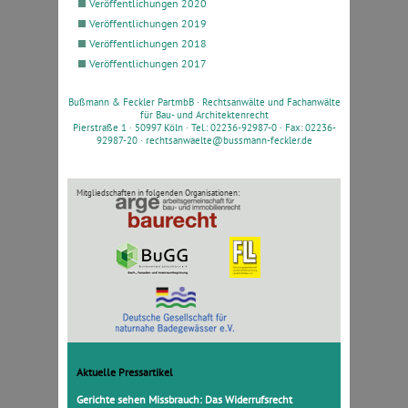
Veröffentlichungen 2020
Veröffentlichungen 2019
Veröffentlichungen 2018
Veröffentlichungen 2017
Bußmann & Feckler PartmbB ·
Rechtsanwälte und Fachanwälte
für Bau- und Architektenrecht
Pierstraße 1 · 50997 Köln · Tel.: 02236-92987-0 · Fax: 02236-
92987-20 ·
rechtsanwaelte@bussmann-feckler.de
Mitgliedschaften in folgenden Organisationen:
Aktuelle Pressartikel
Gerichte sehen Missbrauch: Das Widerrufsrecht