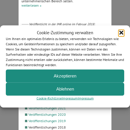
unternehmerischen Bereich selten.
weiterlesen »
------ Veröffentlicht in der IMR online im Februar 2018:
Cookie-Zustimmung verwalten
Brandstiftung an Pkw: Kündigung möglich?!
Um Ihnen ein optimales Erlebnis zu bieten, verwenden wir Technologien wie
Kündigung trotz Schuldunfähigkeit?!
Cookies, um Geräteinformationen zu speichern und/oder darauf zuzugreifen.
Wenn Sie diesen Technologien zustimmen, können wir Daten wie das
Eine Brandstiftung an einem Pkw eines Mitmieters hat
Surfverhalten oder eindeutige IDs auf dieser Website verarbeiten. Wenn Sie Ihre
hinreichenden Bezug zum Mietverhältnis und rechtfertigt
eine fristlose Kündigung. Dies gilt auch bei
Zustimmung nicht erteilen oder zurückziehen, können bestimmte Merkmale und
Schuldunfähigkeit des Mieters.
Funktionen beeinträchtigt werden.
weiterlesen »
Akzeptieren
Ablehnen
Veröffentlichungen 2025
Veröffentlichungen 2023
Cookie-Richtlinie
Impressum
Impressum
Veröffentlichungen 2022
Veröffentlichungen 2021
Veröffentlichungen 2020
Veröffentlichungen 2019
Veröffentlichungen 2018