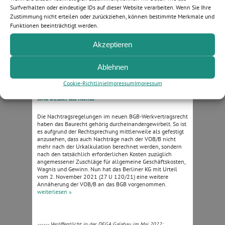
Als Rechtsanwalt wundert man sich so schnell über nichts
Surfverhalten oder eindeutige IDs auf dieser Website verarbeiten. Wenn Sie Ihre
mehr. Und dennoch gibt es immer wieder Klageverfahren,
Zustimmung nicht erteilen oder zurückziehen, können bestimmte Merkmale und
bei denen man sich fragt, wo sich der anwaltliche Vertreter
der unterlegenen Partei in den letzten Jahrzehnten
Funktionen beeinträchtigt werden.
aufgehalten hat.
weiterlesen »
Akzeptieren
Ablehnen
------ Veröffentlicht in der DEGA Galabau im Mai 2022:
Cookie-Richtlinie
Impressum
Impressum
Nachtragsregelungen im BGB-Werkvertragsrecht: 80 %
sind besser als nichts
Die Nachtragsregelungen im neuen BGB-Werkvertragsrecht
haben das Baurecht gehörig durcheinandergewirbelt. So ist
es aufgrund der Rechtsprechung mittlerweile als gefestigt
anzusehen, dass auch Nachträge nach der VOB/B nicht
mehr nach der Urkalkulation berechnet werden, sondern
nach den tatsächlich erforderlichen Kosten zuzüglich
angemessener Zuschläge für allgemeine Geschäftskosten,
Wagnis und Gewinn. Nun hat das Berliner KG mit Urteil
vom 2. November 2021 (27 U 120/21) eine weitere
Annäherung der VOB/B an das BGB vorgenommen.
weiterlesen »
------ Veröffentlicht in der DEGA Galabau im Mai 2022: