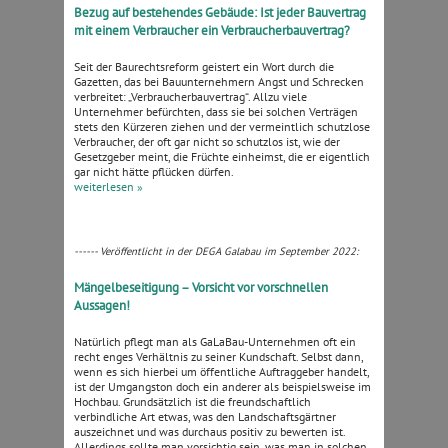
Bezug auf bestehendes Gebäude: Ist jeder Bauvertrag
mit einem Verbraucher ein Verbraucherbauvertrag?
Seit der Baurechtsreform geistert ein Wort durch die
Gazetten, das bei Bauunternehmern Angst und Schrecken
verbreitet: „Verbraucherbauvertrag“. Allzu viele
Unternehmer befürchten, dass sie bei solchen Verträgen
stets den Kürzeren ziehen und der vermeintlich schutzlose
Verbraucher, der oft gar nicht so schutzlos ist, wie der
Gesetzgeber meint, die Früchte einheimst, die er eigentlich
gar nicht hätte pflücken dürfen.
weiterlesen »
------ Veröffentlicht in der DEGA Galabau im September 2022:
Mängelbeseitigung – Vorsicht vor vorschnellen
Aussagen!
Natürlich pflegt man als GaLaBau-Unternehmen oft ein
recht enges Verhältnis zu seiner Kundschaft. Selbst dann,
wenn es sich hierbei um öffentliche Auftraggeber handelt,
ist der Umgangston doch ein anderer als beispielsweise im
Hochbau. Grundsätzlich ist die freundschaftlich
verbindliche Art etwas, was den Landschaftsgärtner
auszeichnet und was durchaus positiv zu bewerten ist.
Allerdings sollte man vorsichtig sein, was man in solchen