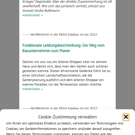
Krieges“ begründet. Aber der direkte Zusammenhang ist oft
zweifelhaft. Wie sich das juristisch verhält, erklärt uns
Anwalt Andre Bußmann.
weiterlesen »
------ Veröffentlicht in der DEGA Galabau im Juli 2022:
Funktionale Leistungsbeschreibung: Der Weg vom
Bauunternehmer zum Planer
Stellen wir uns vor, ein älteres Ehepaar sitzt vor seinem
Haus und denkt sich, dass man den Garten auch schöner
gestalten könnte. Dieser ehrenwerte Gedanke führt sie zu
einer örtlichen Landschaftsarchitektin, die die
Gartenplanung ausführt und dem älteren Ehepaar ein
wahres Paradies vor die Terrassentür setzen möchte.
weiterlesen »
------ Veröffentlicht in der DEGA Galabau im Juli 2022:
Cookie-Zustimmung verwalten
Vertragsgestaltung – VOB/B – na klar! (Oder doch
Um Ihnen ein optimales Erlebnis zu bieten, verwenden wir Technologien wie
nicht?)
Cookies, um Geräteinformationen zu speichern und/oder darauf zuzugreifen.
Wenn Sie diesen Technologien zustimmen, können wir Daten wie das